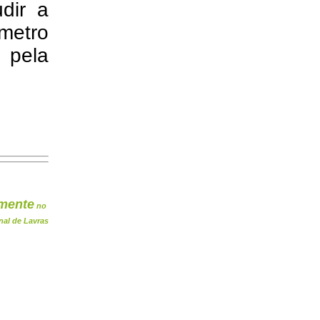
dir a
metro
o pela
mente
no
nal de Lavras