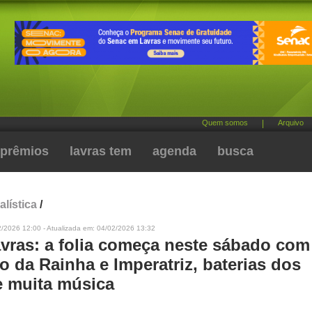
Quem somos
|
Arquivo
prêmios
lavras tem
agenda
busca
alística
/
2/2026 12:00 - Atualizada em: 04/02/2026 13:32
vras: a folia começa neste sábado com
 da Rainha e Imperatriz, baterias dos
e muita música