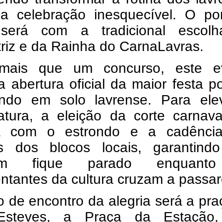
 celebração inesquecível. O po
l será com a tradicional escol
triz e da Rainha do CarnaLavras.
mais que um concurso, este e
 abertura oficial da maior festa p
do em solo lavrense. Para ele
atura, a eleição da corte carnava
á com o estrondo e a cadênci
as dos blocos locais, garantind
uém fique parado enquant
ntantes da cultura cruzam a passar
 de encontro da alegria será a pra
Esteves, a Praça da Estação