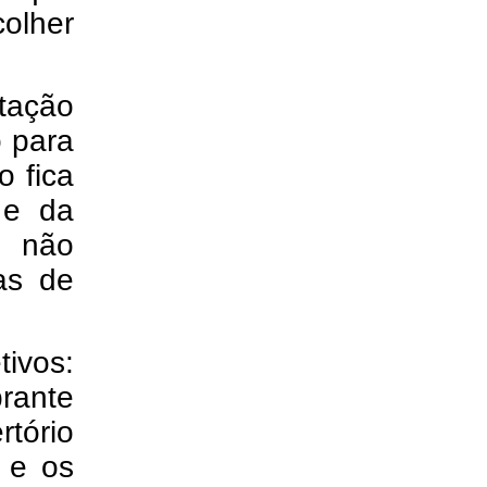
olher
tação
o para
o fica
 e da
m não
as de
tivos:
brante
rtório
 e os