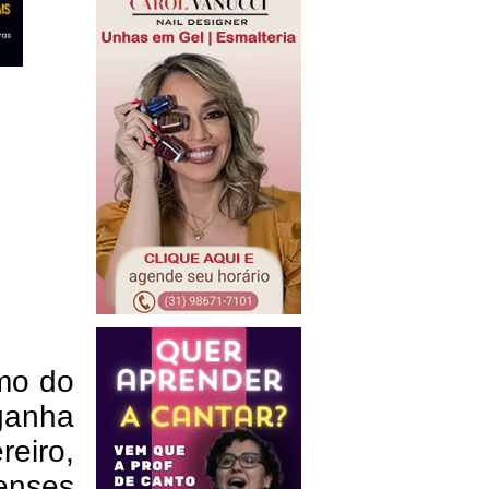
tmo do
ganha
reiro,
renses