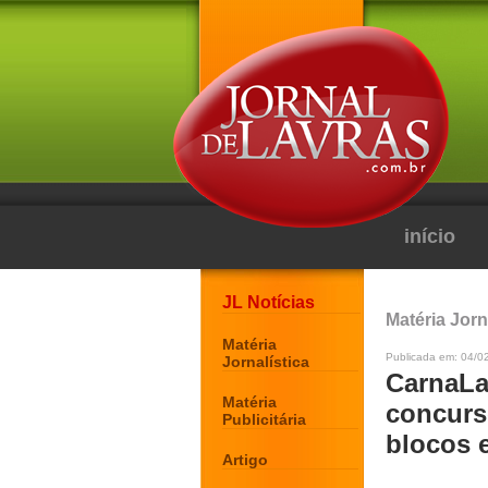
início
JL Notícias
Matéria Jorn
Matéria
Publicada em: 04/0
Jornalística
CarnaLa
Matéria
concurso
Publicitária
blocos 
Artigo