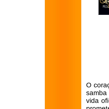
O coraç
samba 
vida of
promet