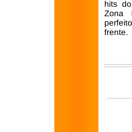
hits d
Zona 
perfei
frente.