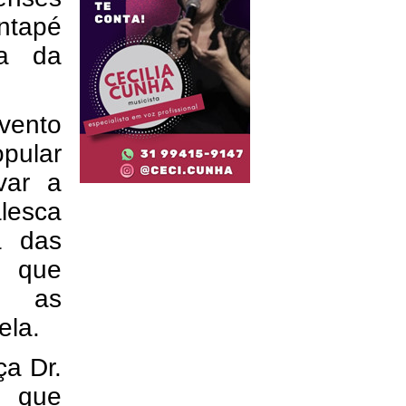
ntapé
ha da
vento
opular
var a
lesca
a das
o que
o as
ela.
ça Dr.
, que