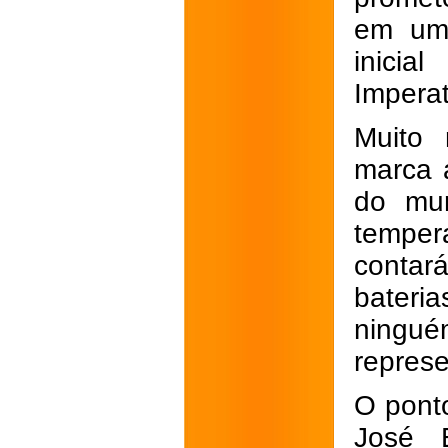
em uma
inicia
Impera
Muito 
marca a
do mun
temper
contar
bateri
ning
represe
O ponto
José 