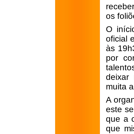
recebe
os foliõ
O iníc
oficial
às 19h
por co
talent
deixar
muita a
A orga
este se
que a 
que mi