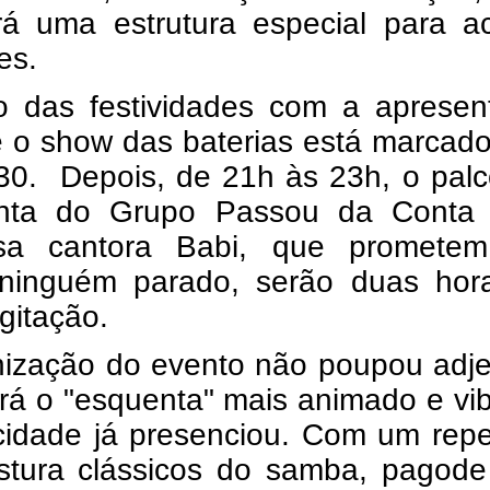
rá uma estrutura especial para ac
es.
io das festividades com a apresen
 e o show das baterias está marcad
30. Depois, de 21h às 23h, o palc
nta do Grupo Passou da Conta
osa cantora Babi, que promete
 ninguém parado, serão duas hor
gitação.
nização do evento não poupou adje
rá o "esquenta" mais animado e vi
cidade já presenciou. Com um repe
stura clássicos do samba, pagode