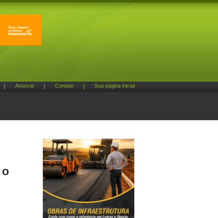
|
Anuncie
|
Contato
|
Sua página inicial
 o