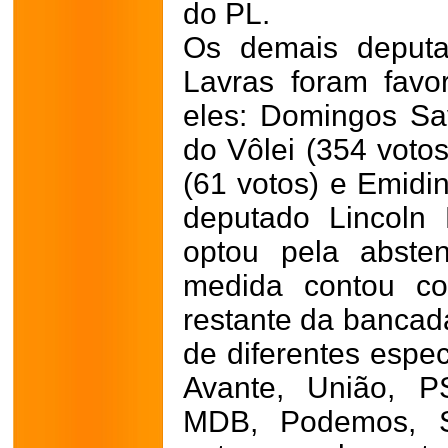
do PL.
Os demais deput
Lavras foram favo
eles: Domingos Sav
do Vôlei (354 votos
(61 votos) e Emidi
deputado Lincoln
optou pela abste
medida contou c
restante da bancada
de diferentes espe
Avante, União, P
MDB, Podemos, So