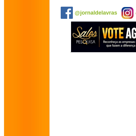
.
@jornaldelavras