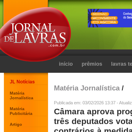
início
prêmios
lavras 
JL Notícias
Matéria Jornalística
/
Matéria
Jornalística
Publicada em: 03/02/2026 13:37 - Atuali
Matéria
Câmara aprova pro
Publicitária
três deputados vot
Artigo
contrários à medid