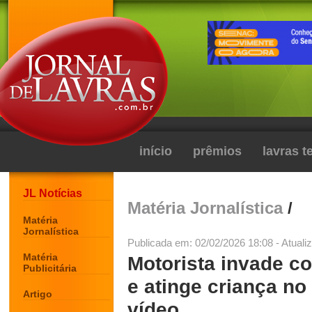
início
prêmios
lavras 
JL Notícias
Matéria Jornalística
/
Matéria
Jornalística
Publicada em: 02/02/2026 18:08 - Atuali
Matéria
Motorista invade c
Publicitária
e atinge criança no
Artigo
vídeo