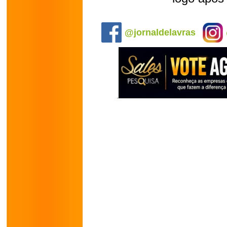
.
@jornaldelavras