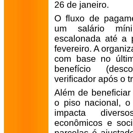
26 de janeiro.
O fluxo de pagam
um salário mí
escalonada até a p
fevereiro. A organi
com base no últi
benefício (desc
verificador após o t
Além de beneficia
o piso nacional, 
impacta diverso
econômicos e soci
parcelas é ajustad