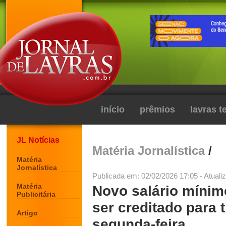
início
prêmios
lavras 
JL Notícias
Matéria Jornalística
/
Matéria
Jornalística
Publicada em: 02/02/2026 17:05 - Atuali
Matéria
Novo salário mínim
Publicitária
ser creditado para 
Artigo
segunda-feira