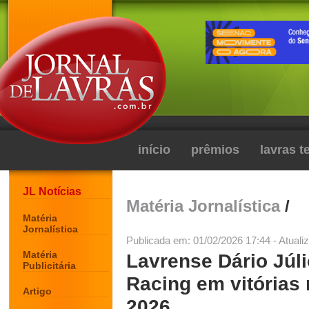
início
prêmios
lavras 
JL Notícias
Matéria Jornalística
/
Matéria
Jornalística
Publicada em: 01/02/2026 17:44 - Atuali
Matéria
Lavrense Dário Júl
Publicitária
Racing em vitórias
Artigo
2026