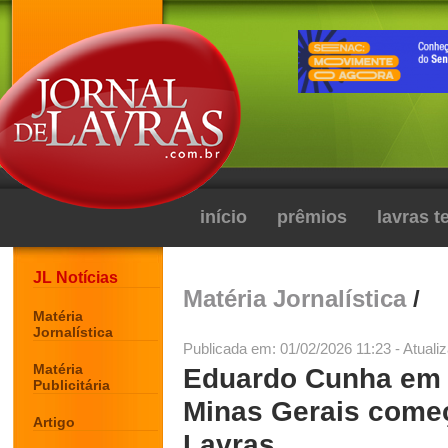
início
prêmios
lavras 
JL Notícias
Matéria Jornalística
/
Matéria
Jornalística
Publicada em: 01/02/2026 11:23 - Atuali
Matéria
Eduardo Cunha em 
Publicitária
Minas Gerais começ
Artigo
Lavras