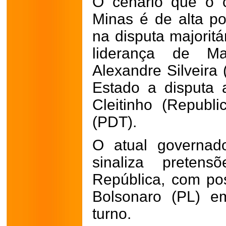
O cenário que o 
Minas é de alta po
na disputa majorit
liderança de M
Alexandre Silveira
Estado a disputa 
Cleitinho (Republi
(PDT).
O atual governa
sinaliza preten
República, com pos
Bolsonaro (PL) e
turno.