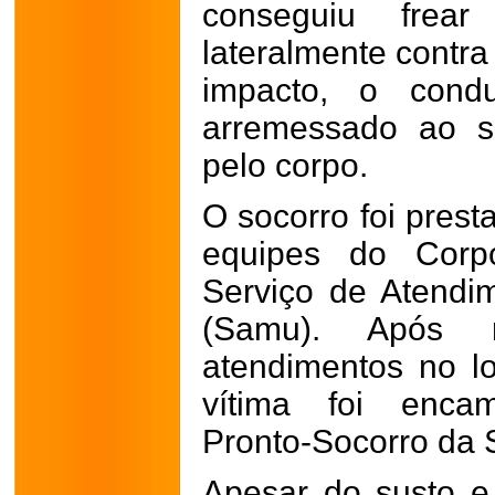
conseguiu frea
lateralmente contra
impacto, o condu
arremessado ao so
pelo corpo.
O socorro foi prest
equipes do Cor
Serviço de Atendi
(Samu). Após r
atendimentos no lo
vítima foi enca
Pronto-Socorro da 
Apesar do susto e