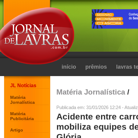
início
prêmios
lavras 
JL Notícias
Matéria Jornalística
/
Matéria
Jornalística
Publicada em: 31/01/2026 12:24 - Atuali
Matéria
Acidente entre car
Publicitária
mobiliza equipes d
Artigo
Glória