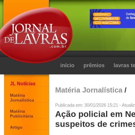
início
prêmios
lavras 
JL Notícias
Matéria Jornalística
/
Matéria
Jornalística
Publicada em: 30/01/2026 15:21 - Atuali
Matéria
Ação policial em N
Publicitária
suspeitos de crime
Artigo