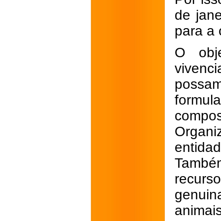
de jan
para a
O obje
vivenci
possam
formula
compos
Organi
entidad
També
recurs
genuin
animais