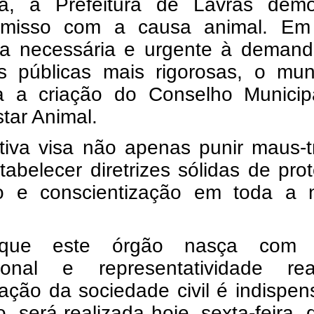
na, a Prefeitura de Lavras demo
omisso com a causa animal.
Em
ta necessária e urgente à demand
as públicas mais rigorosas, o mun
a a criação do Conselho Municip
tar Animal.
ativa visa não apenas punir maus-t
abelecer diretrizes sólidas de pro
o e conscientização em toda a 
que este órgão nasça com f
ucional e representatividade re
pação da sociedade civil é indispen
o, será realizada hoje, sexta-feira, 