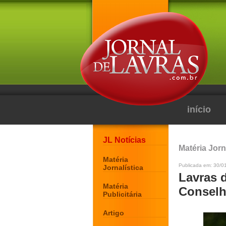
início
JL Notícias
Matéria Jorn
Matéria
Publicada em: 30/0
Jornalística
Lavras 
Matéria
Conselh
Publicitária
Artigo