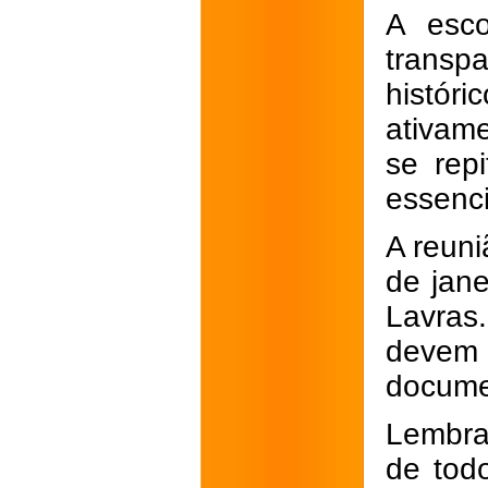
A esco
transpa
histór
ativam
se rep
essenci
A reuni
de jane
Lavras.
devem 
documen
Lembra
de todo