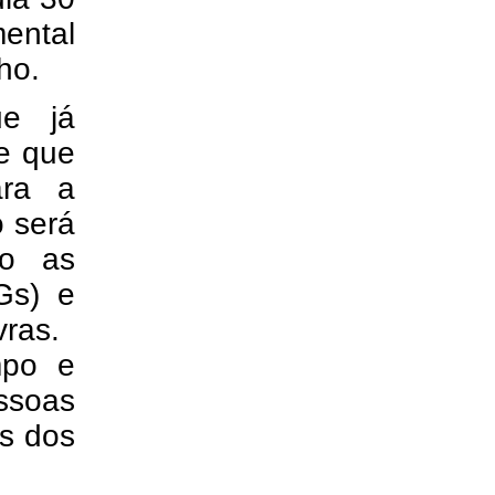
mental
ho.
ue já
 e que
ara a
o será
do as
Gs) e
vras.
mpo e
ssoas
s dos