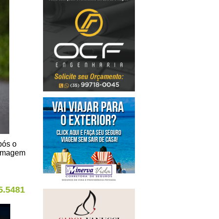
pós o
 Imagem
5.5481