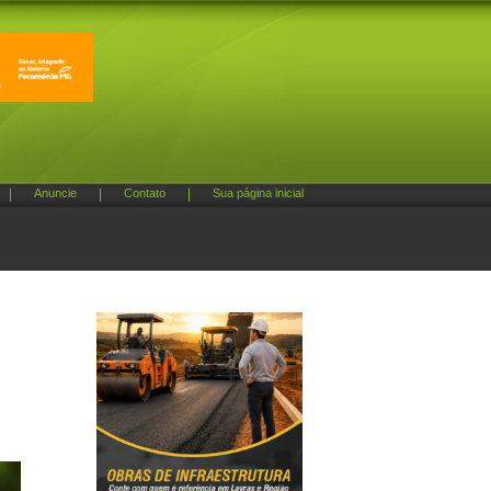
|
Anuncie
|
Contato
|
Sua página inicial