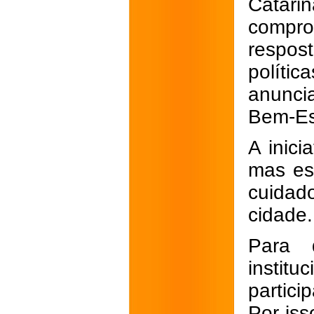
Catari
compr
respos
polític
anunci
Bem-Es
A inici
mas est
cuidad
cidade.
Para 
instit
partici
Por iss