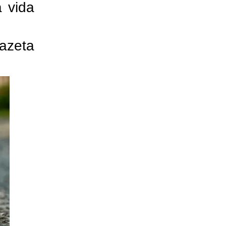
à vida
azeta