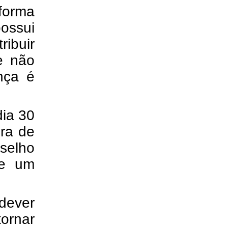
forma
possui
ibuir
e não
nça é
dia 30
ura de
nselho
de um
dever
tornar