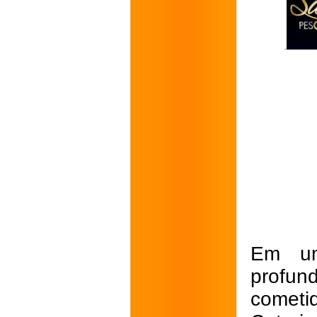
Em um
profun
cometi