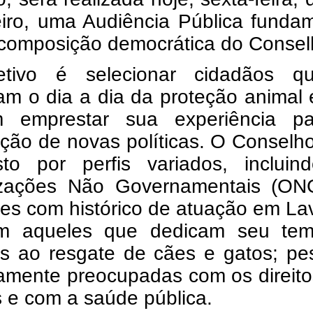
eiro, uma Audiência Pública funda
 composição democrática do Consel
tivo é selecionar cidadãos q
am o dia a dia da proteção animal
 emprestar sua experiência p
ção de novas políticas. O Conselh
to por perfis variados, incluin
zações Não Governamentais (ON
es com histórico de atuação em La
m aqueles que dedicam seu te
os ao resgate de cães e gatos; pe
amente preocupadas com os direito
 e com a saúde pública.