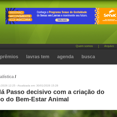
Quem somos
|
Arquivo
prêmios
lavras tem
agenda
busca
alística
/
1/2026 12:25 - Atualizada em: 30/01/2026 15:28
dá Passo decisivo com a criação do
o do Bem-Estar Animal