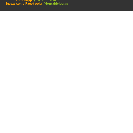
WhatsApp:
(35) 9 9925-5481
Instagram e Facebook:
@jornaldelavras