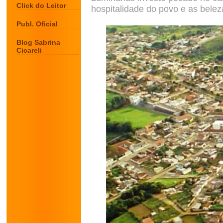
Click do Leitor
hospitalidade do povo e as belez
Publ. Oficial
Blog Sabrina
Cicareli