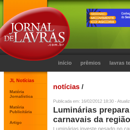
início
prêmios
lavras 
JL Notícias
notícias
/
Matéria
Jornalística
Publicada em: 16/02/2012 18:30 - Atuali
Matéria
Luminárias prepar
Publicitária
carnavais da regiã
Artigo
Luminárias investe pesado no ca