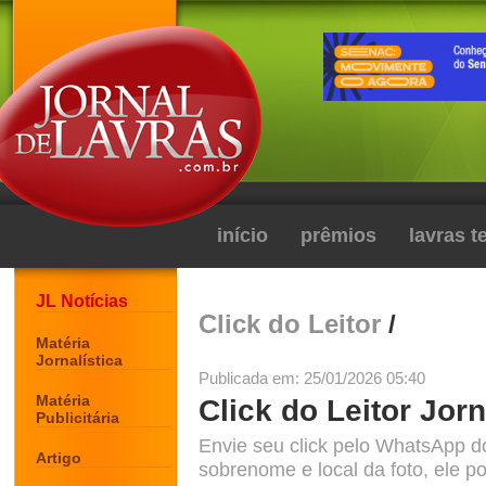
início
prêmios
lavras 
JL Notícias
Click do Leitor
/
Matéria
Jornalística
Publicada em: 25/01/2026 05:40
Matéria
Click do Leitor Jorn
Publicitária
Envie seu click pelo WhatsApp d
Artigo
sobrenome e local da foto, ele po