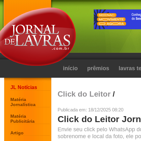
início
prêmios
lavras 
JL Notícias
Click do Leitor
/
Matéria
Jornalística
Publicada em: 18/12/2025 08:20
Matéria
Click do Leitor Jorn
Publicitária
Envie seu click pelo WhatsApp d
Artigo
sobrenome e local da foto, ele po