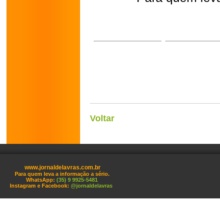
Voltar
www.jornaldelavras.com.br
Para quem leva a informação a sério.
WhatsApp:
(35) 9 9925-5481
Instagram e Facebook:
@jornaldelavras