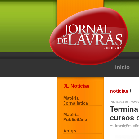
início
JL Notícias
notícias
/
Matéria
Publicada em: 05/0
Jornalística
Termina 
Matéria
cursos 
Publicitária
As inscrições vã
Artigo