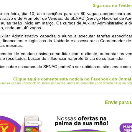
Siga-nos no Twitter
exta-feira, dia 10, as inscrições para as 80 vagas abertas para os
istrativo e de Promotor de Vendas, do SENAC (Serviço Nacional de A
 aulas terão início em março. Os cursos de Auxiliar Administrativo e 
ão, cada um, 40 vagas.
iliar Administrativo capacita o aluno a executar tarefas específica
s, financeiras e logísticas da Unidade e assessorar o Coordenador de
as mesmas.
omotor de Vendas ensina como lidar com o cliente, aumentar as ven
ia e resultados, buscando influenciar na preferência do consumidor.
ões sobre os cursos do SENAC poderão ser obtidas no site senac.com.
Clique aqui e comente esta notícia no Facebook do Jornal
 primeira vez no Facebook do Jornal de Lavras, antes de comentar você deverá clicar no bo
Envie para