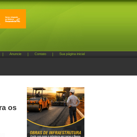
|
Anuncie
|
Contato
|
Sua página inicial
ra os