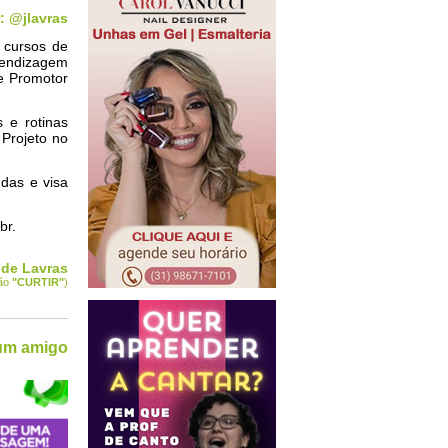
: @jlavras
 cursos de
prendizagem
de Promotor
s e rotinas
 Projeto no
das e visa
br.
 de Lavras
tão
"CURTIR
"
)
 um amigo