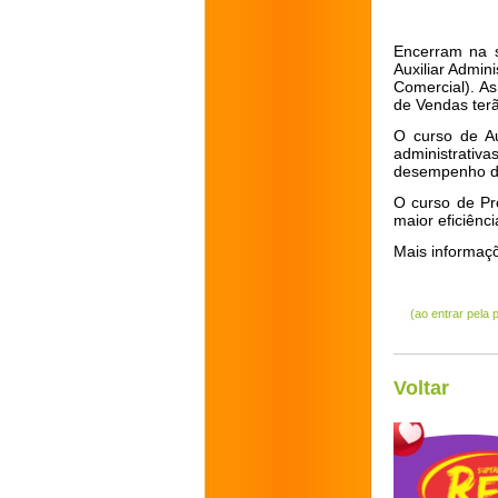
Encerram na s
Auxiliar Admin
Comercial). As
de Vendas ter
O curso de Aux
administrativa
desempenho d
O curso de Pr
maior eficiênc
Mais informaç
(ao entrar pela
Voltar