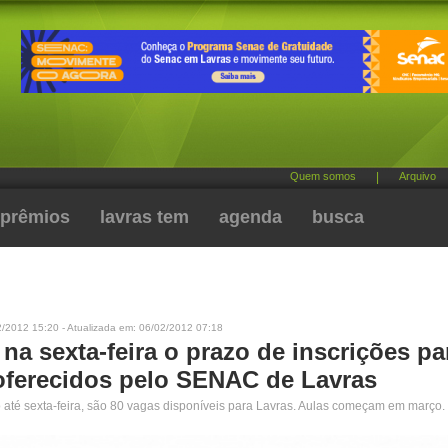
Quem somos
|
Arquivo
prêmios
lavras tem
agenda
busca
2/2012 15:20 - Atualizada em: 06/02/2012 07:18
na sexta-feira o prazo de inscrições pa
oferecidos pelo SENAC de Lavras
o até sexta-feira, são 80 vagas disponíveis para Lavras. Aulas começam em março.