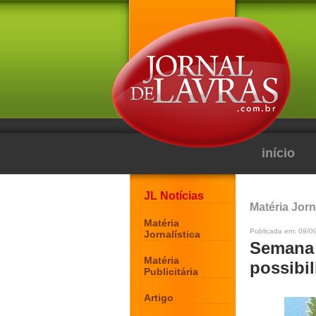
início
JL Notícias
Matéria Jorn
Matéria
Publicada em: 09/0
Jornalística
Semana 
Matéria
possibil
Publicitária
Artigo