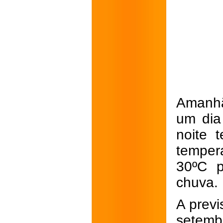
Amanhã,
um dia
noite 
temper
30ºC p
chuva.
A previ
setemb