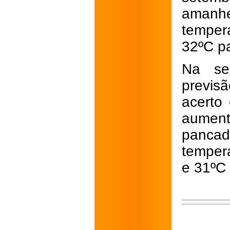
amanh
temper
32ºC p
Na sex
previs
acerto
aument
pancad
temper
e 31ºC