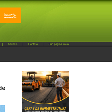
|
Anuncie
|
Contato
|
Sua página inicial
de