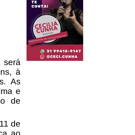
, será
ns, à
s. As
ima e
ão de
 11 de
ca ao