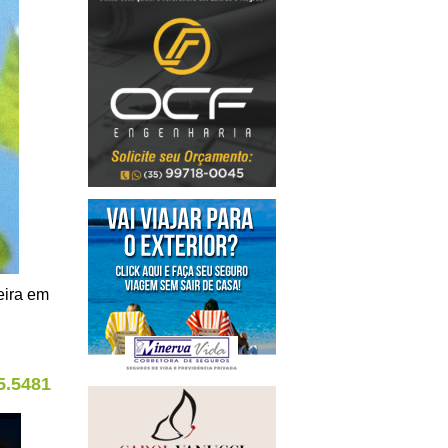
eira em
5.5481