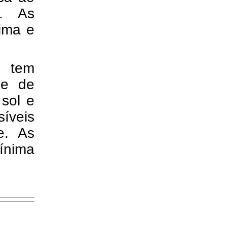
a. As
ima e
, tem
de de
sol e
íveis
e. As
mínima