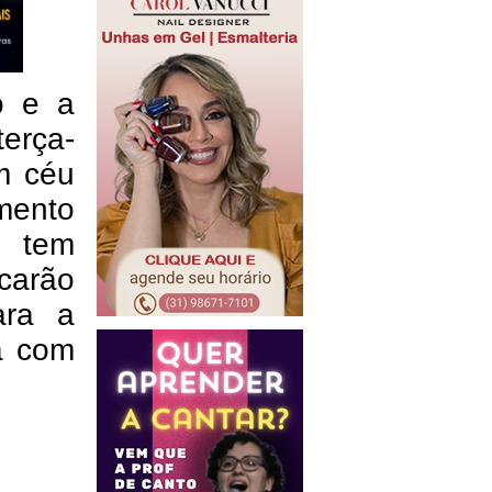
o e a
erça-
m céu
mento
o tem
carão
ara a
ca com