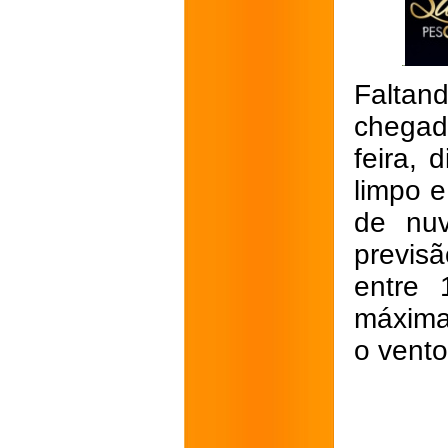
Faltan
chegad
feira,
limpo 
de nuv
previs
entre
máxima
o vento