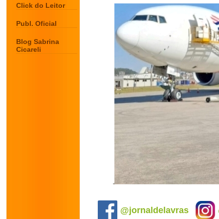
Click do Leitor
Publ. Oficial
Blog Sabrina
Cicareli
.
@jornaldelavras