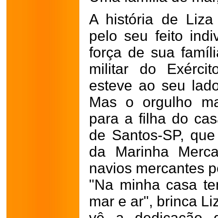
A história de Liz
pelo seu feito ind
força de sua famíl
militar do Exérci
esteve ao seu lado
Mas o orgulho ma
para a filha do cas
de Santos-SP, que 
da Marinha Mercan
navios mercantes p
"Na minha casa tem
mar e ar", brinca L
vê a dedicação g