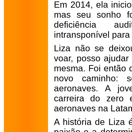
Em 2014, ela inicio
mas seu sonho fo
deficiência au
intransponível para 
Liza não se deixo
voar, posso ajudar
mesma. Foi então q
novo caminho: s
aeronaves. A jo
carreira do zero
aeronaves na Latam 
A história de Liz
paixão e a determ