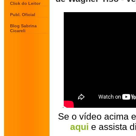
Click do Leitor
Publ. Oficial
Blog Sabrina
Cicareli
Se o vídeo acima es
aqui
e assista d