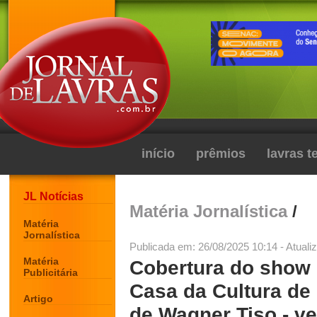
início
prêmios
lavras 
JL Notícias
Matéria Jornalística
/
Matéria
Jornalística
Publicada em: 26/08/2025 10:14 - Atuali
Matéria
Cobertura do show 
Publicitária
Casa da Cultura de
Artigo
de Wagner Tiso - ve