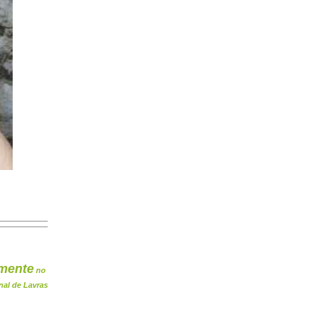
mente
no
nal de Lavras