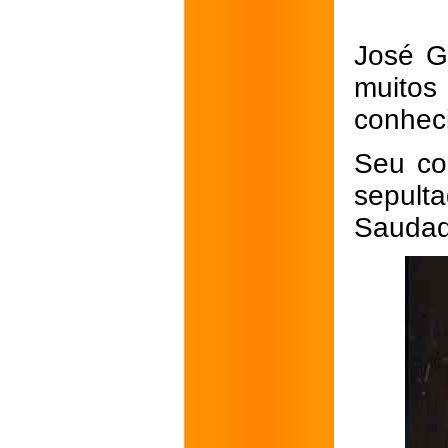
José Ge
muito
conhec
Seu co
sepult
Saudad