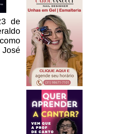
23 de
raldo
o como
 José