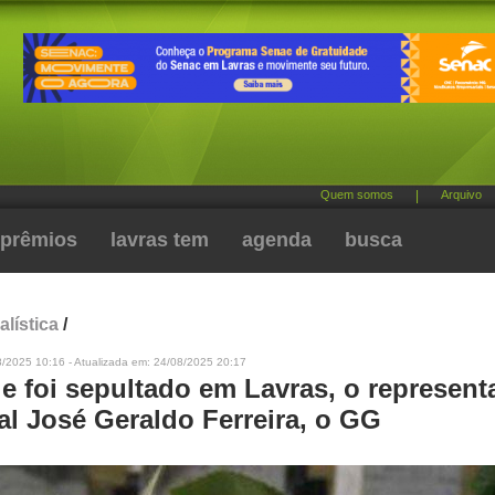
Quem somos
|
Arquivo
prêmios
lavras tem
agenda
busca
alística
/
8/2025 10:16 - Atualizada em: 24/08/2025 20:17
e foi sepultado em Lavras, o represent
al José Geraldo Ferreira, o GG