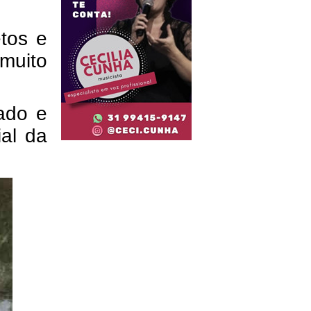
etos e
muito
ado e
al da