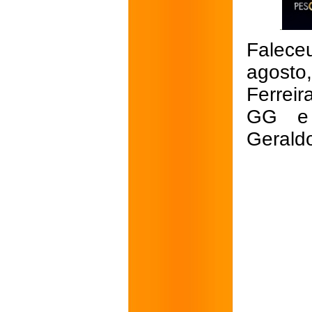
Falece
agosto
Ferrei
GG e 
Gerald