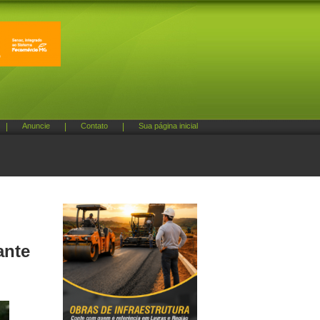
|
Anuncie
|
Contato
|
Sua página inicial
ante