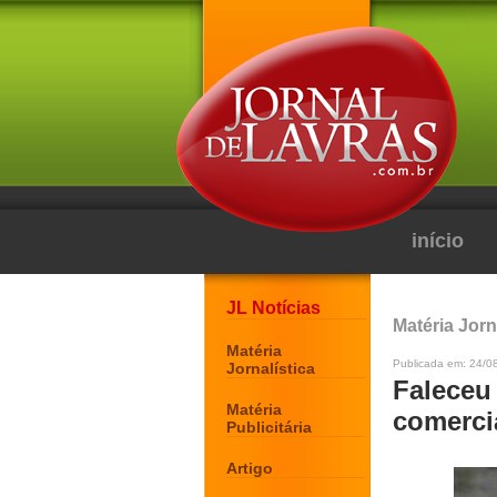
início
JL Notícias
Matéria Jorn
Matéria
Publicada em: 24/0
Jornalística
Faleceu 
Matéria
comerci
Publicitária
Artigo