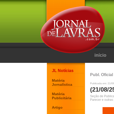
início
JL Notícias
Publ. Oficial
Matéria
Publicada em: 21/0
Jornalística
(21/08/2
Matéria
Seção de Publicaç
Publicitária
Parecer e outras
Artigo