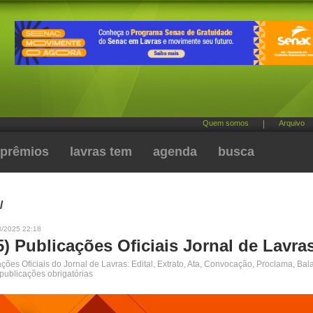
Quem somos
|
Arquivo
prêmios
lavras tem
agenda
busca
/
8/2025 22:18
5) Publicações Oficiais Jornal de Lavra
ões Oficiais do Jornal de Lavras: Edital, Extrato, Ata, Convocação, Proclama, Bal
 publicações obrigatórias