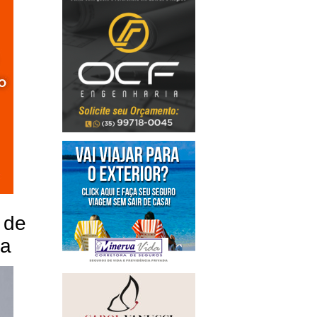
 de
va