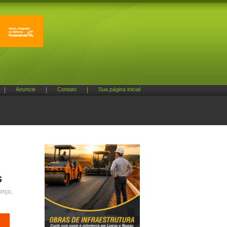
|
Anuncie
|
Contato
|
Sua página inicial
s
anço,