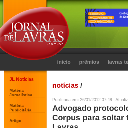
início
prêmios
lavras 
JL Notícias
notícias
/
Matéria
Jornalística
Publicada em: 26/01/2012 07:49 - Atuali
Matéria
Advogado protocol
Publicitária
Corpus para soltar
Artigo
Lavras