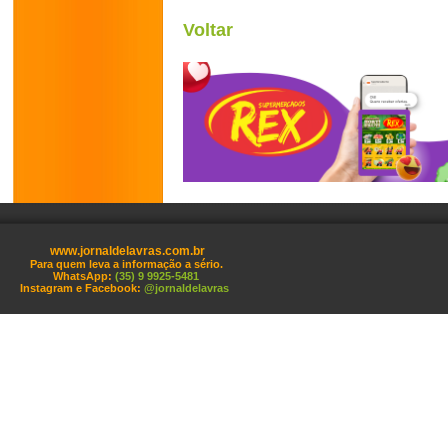
Voltar
www.jornaldelavras.com.br
Para quem leva a informação a sério.
WhatsApp:
(35) 9 9925-5481
Instagram e Facebook:
@jornaldelavras