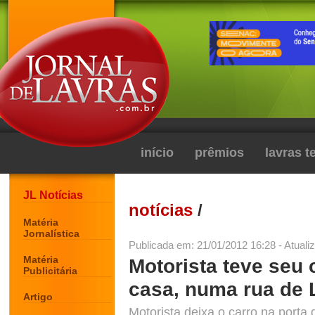
início
prêmios
lavras 
JL Notícias
notícias
/
Matéria
Jornalística
Publicada em: 21/01/2012 16:28 - Atuali
Matéria
Motorista teve seu 
Publicitária
casa, numa rua de 
Artigo
Motorista deixa o carro na porta