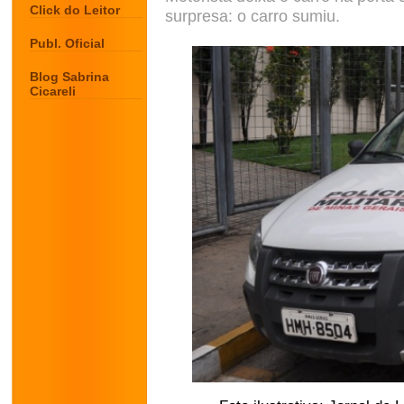
Click do Leitor
surpresa: o carro sumiu.
Publ. Oficial
Blog Sabrina
Cicareli