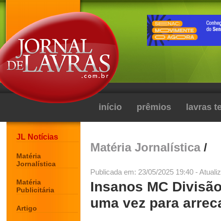
início
prêmios
lavras 
JL Notícias
Matéria Jornalística
/
Matéria
Jornalística
Publicada em: 23/05/2025 19:40 - Atuali
Matéria
Insanos MC Divisão
Publicitária
uma vez para arrec
Artigo