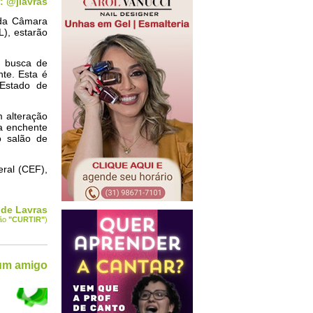
: @jlavras
 da Câmara
L), estarão
m busca de
te. Esta é
Estado de
m alteração
a enchente
o salão de
ral (CEF),
 de Lavras
tão
"CURTIR
"
)
 um amigo