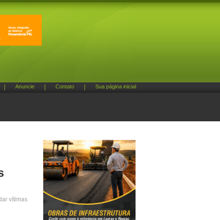
|
Anuncie
|
Contato
|
Sua página inicial
s
dar vítimas