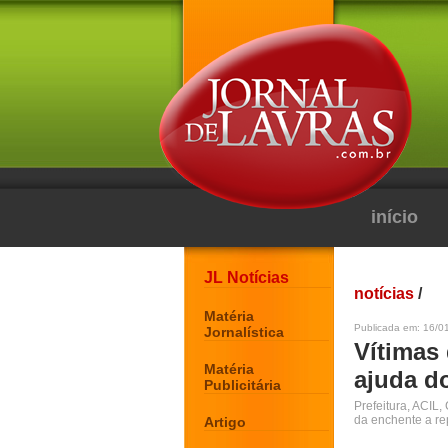
início
JL Notícias
notícias
/
Matéria
Publicada em: 16/0
Jornalística
Vítimas
Matéria
ajuda d
Publicitária
Prefeitura, ACIL,
da enchente a re
Artigo