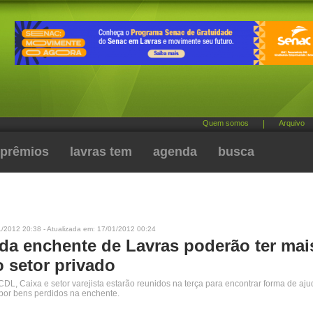
Quem somos
|
Arquivo
prêmios
lavras tem
agenda
busca
1/2012 20:38 - Atualizada em: 17/01/2012 00:24
 da enchente de Lavras poderão ter mai
o setor privado
 CDL, Caixa e setor varejista estarão reunidos na terça para encontrar forma de aju
por bens perdidos na enchente.