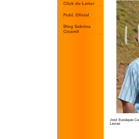
Click do Leitor
Publ. Oficial
Blog Sabrina
Cicareli
José Eustáquio Car
Lavras