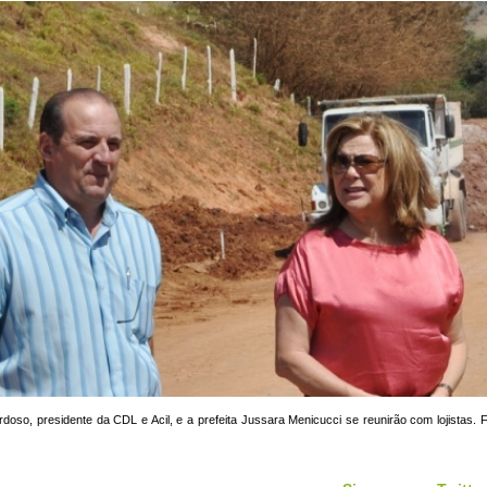
doso, presidente da CDL e Acil, e a prefeita Jussara Menicucci se reunirão com lojistas. F