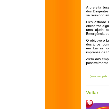
A prefeita Ju
dos Dirigentes
se reunindo am
Eles estarão 
encontrar alg
uma ajuda ex
Emergência pel
O objetivo é f
dos juros, co
em Lavras, o
imprensa da Pr
Além dos empr
possivelmente 
(ao entrar pela
Voltar