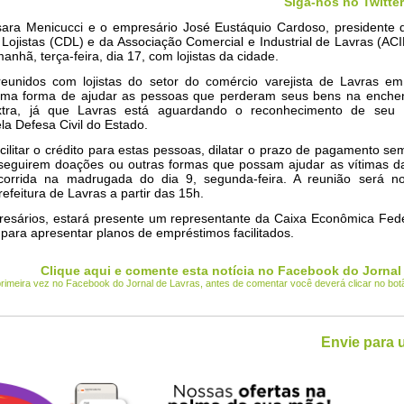
Siga-nos no Twitter
ssara Menicucci e o empresário José Eustáquio Cardoso, presidente
 Lojistas (CDL) e da Associação Comercial e Industrial de Lavras (ACI
anhã, terça-feira, dia 17, com lojistas da cidade.
reunidos com lojistas do setor do comércio varejista de Lavras e
uma forma de ajudar as pessoas que perderam seus bens na enchen
tra, já que Lavras está aguardando o reconhecimento de seu 
a Defesa Civil do Estado.
acilitar o crédito para estas pessoas, dilatar o prazo de pagamento se
nseguirem doações ou outras formas que possam ajudar as vítimas d
corrida na madrugada do dia 9, segunda-feira. A reunião será n
efeitura de Lavras a partir das 15h.
esários, estará presente um representante da Caixa Econômica Fede
para apresentar planos de empréstimos facilitados.
Clique aqui e comente esta notícia no Facebook do Jornal
 primeira vez no Facebook do Jornal de Lavras, antes de comentar você deverá clicar no bo
Envie para