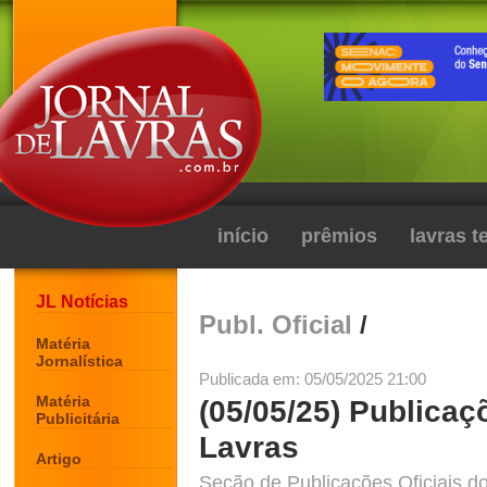
início
prêmios
lavras 
JL Notícias
Publ. Oficial
/
Matéria
Jornalística
Publicada em: 05/05/2025 21:00
Matéria
(05/05/25) Publicaç
Publicitária
Lavras
Artigo
Seção de Publicações Oficiais do 