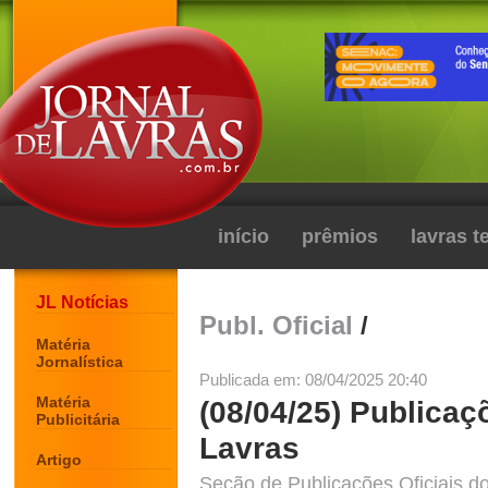
início
prêmios
lavras 
JL Notícias
Publ. Oficial
/
Matéria
Jornalística
Publicada em: 08/04/2025 20:40
Matéria
(08/04/25) Publicaç
Publicitária
Lavras
Artigo
Seção de Publicações Oficiais do 