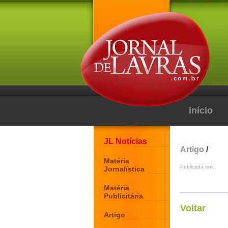
início
JL Notícias
Artigo
/
Matéria
Publicada em:
Jornalística
Matéria
Publicitária
Voltar
Artigo