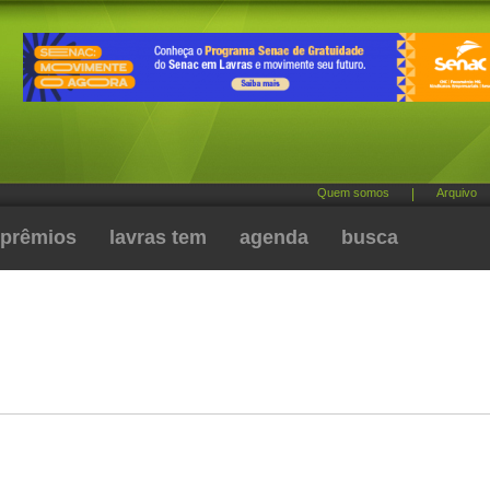
Quem somos
|
Arquivo
prêmios
lavras tem
agenda
busca