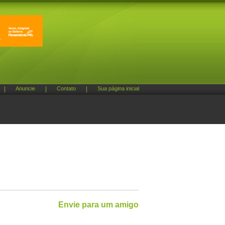
|
Anuncie
|
Contato
|
Sua página inicial
Envie para um amigo