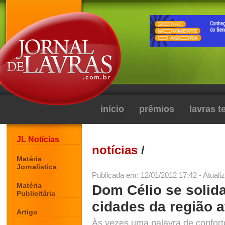
início
prêmios
lavras 
JL Notícias
notícias
/
Matéria
Jornalística
Publicada em: 12/01/2012 17:42 - Atuali
Matéria
Dom Célio se solid
Publicitária
cidades da região
Artigo
Às vezes uma palavra de conforto