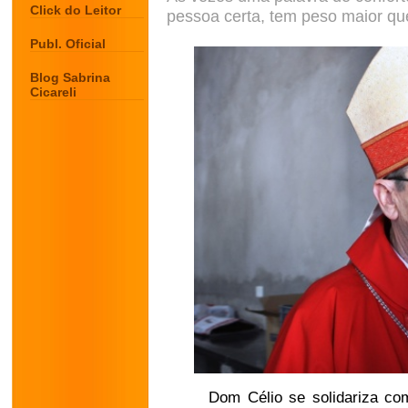
Click do Leitor
pessoa certa, tem peso maior qu
Publ. Oficial
Blog Sabrina
Cicareli
Dom Célio se solidariza com a