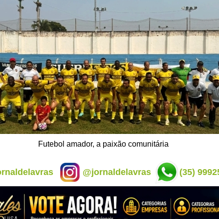
Futebol amador, a paixão comunitária
rnaldelavras
@jornaldelavras
(35) 9992