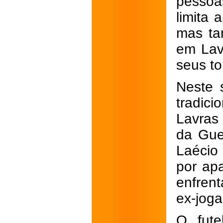
pessoa
limita 
mas ta
em Lav
seus to
Neste 
tradic
Lavras
da Gue
Laécio
por apa
enfren
ex-joga
O fute