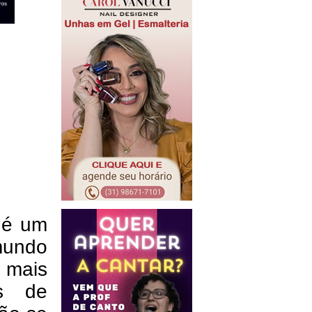
, é um
mundo
 mais
es de