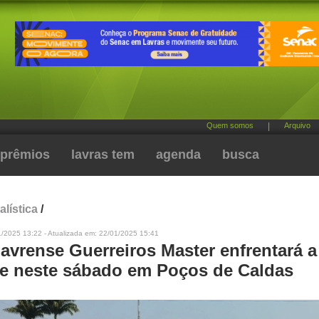
Quem somos
|
Arquivo
prêmios
lavras tem
agenda
busca
alística
/
1/2025 13:22 - Atualizada em: 22/01/2025 15:41
avrense Guerreiros Master enfrentará a
e neste sábado em Poços de Caldas