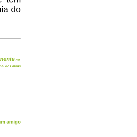
ia do
mente
no
nal de Lavras
 um amigo