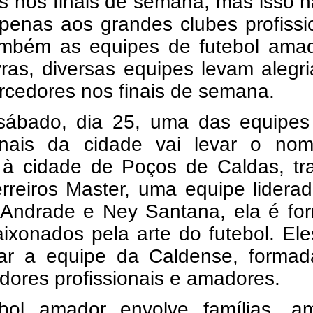
s nos finais de semana, mas isso 
apenas aos grandes clubes profissi
mbém as equipes de futebol amad
ras, diversas equipes levam alegr
rcedores nos finais de semana.
sábado, dia 25, uma das equipes
ionais da cidade vai levar o no
 à cidade de Poços de Caldas, tra
rreiros Master, uma equipe lidera
 Andrade e Ney Santana, ela é fo
ixonados pela arte do futebol. El
tar a equipe da Caldense, formad
dores profissionais e amadores.
bol amador envolve famílias, am