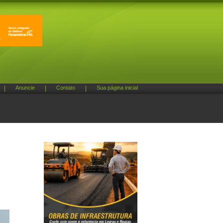
|
Anuncie
|
Contato
|
Sua página inicial