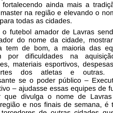
, fortalecendo ainda mais a tradi
l master na região e elevando o n
para todas as cidades.
o futebol amador de Lavras sen
ador do nome da cidade, mostra
a tem de bom, a maioria das eq
 por dificuldades na aquisiç
mes, materiais esportivos, despes
portes dos atletas e outras
ssante se o poder público – Execu
tivo – ajudasse essas equipes de f
 que divulga o nome de Lavras
região e nos finais de semana, é 
 torcedores de outras cidades qu