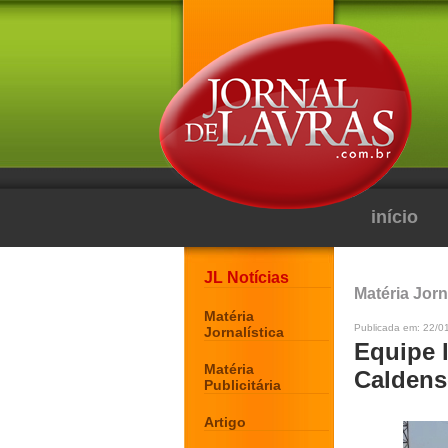
início
JL Notícias
Matéria Jorn
Matéria
Publicada em: 22/0
Jornalística
Equipe l
Matéria
Caldens
Publicitária
Artigo