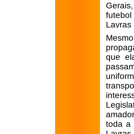
Gerais
futebo
Lavras 
Mesmo 
propag
que el
passam
unifor
trans
intere
Legisla
amador
toda a 
Lavras