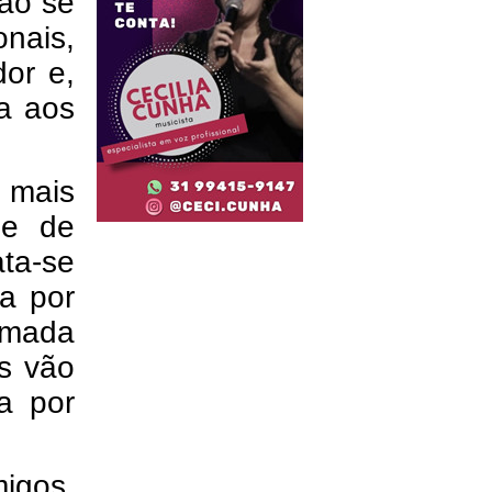
não se
onais,
or e,
ia aos
 mais
me de
ta-se
da por
rmada
es vão
a por
igos,