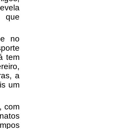
revela
e que
me no
sporte
á tem
eiro,
as, a
is um
, com
natos
ampos