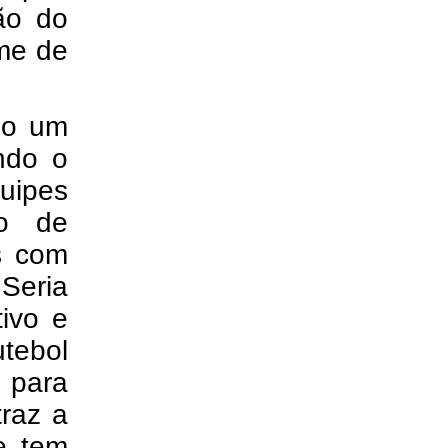
ção do
ome de
do um
ndo o
uipes
ão de
as com
.
Seria
tivo e
utebol
 para
traz a
e tem