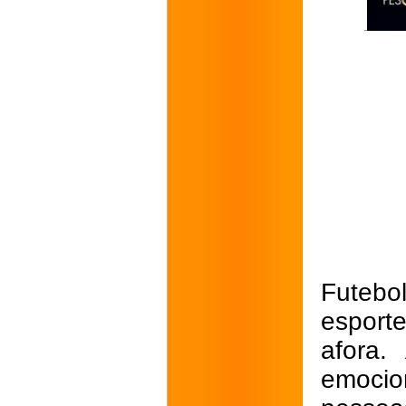
Futebo
esport
afora.
emoci