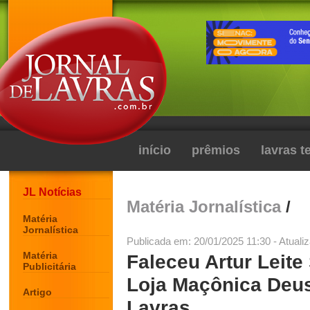
início
prêmios
lavras 
JL Notícias
Matéria Jornalística
/
Matéria
Jornalística
Publicada em: 20/01/2025 11:30 - Atuali
Matéria
Faleceu Artur Leit
Publicitária
Loja Maçônica Deus
Artigo
Lavras