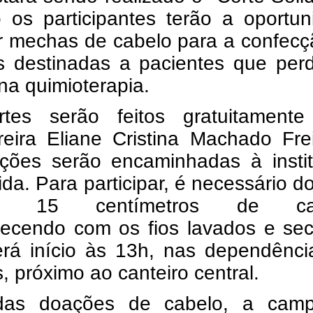
 os participantes terão a oportun
r mechas de cabelo para a confecç
s destinadas a pacientes que per
 na quimioterapia.
tes serão feitos gratuitamente
reira Eliane Cristina Machado Fre
ções serão encaminhadas à instit
ida. Para participar, é necessário d
mo 15 centímetros de cab
ecendo com os fios lavados e sec
erá início às 13h, nas dependênci
 próximo ao canteiro central.
das doações de cabelo, a cam