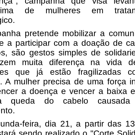
nça", campanha que visa levan
stima de mulheres em trata
ico.
anha pretende mobilizar a comun
se a participar com a doação de c
os, são gestos simples de solidar
zem muita diferença na vida d
tes que já estão fragilizadas 
 A mulher precisa de uma força in
encer a doença e vencer a baixa e
 queda do cabelo causada 
nto.
nda-feira, dia 21, a partir das 1
stará sendo realizado o "Corte Solid