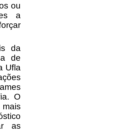
os ou
ues a
orçar
ais da
ia de
a Ufla
ações
xames
ia. O
 mais
stico
ar as