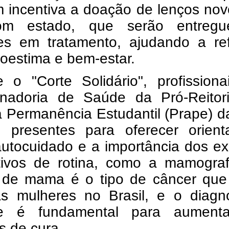
 incentiva a doação de lenços nov
m estado, que serão entreg
es em tratamento, ajudando a ref
oestima e bem-estar.
e o "Corte Solidário", profission
nadoria de Saúde da Pró-Reitor
 Permanência Estudantil (Prape) d
o presentes para oferecer orient
autocuidado e a importância dos e
tivos de rotina, como a mamograf
 de mama é o tipo de câncer que
as mulheres no Brasil, e o diagnó
ce é fundamental para aument
s de cura.