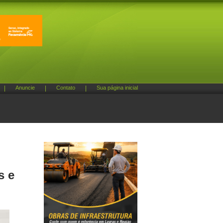
|
Anuncie
|
Contato
|
Sua página inicial
s e