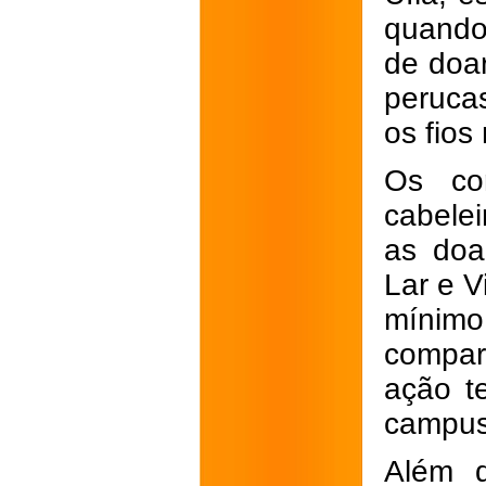
quando
de doa
peruca
os fios
Os cor
cabelei
as doa
Lar e V
míni
compar
ação t
campus,
Além 