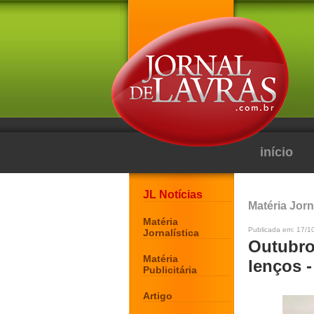
início
JL Notícias
Matéria Jorn
Matéria
Publicada em: 17/1
Jornalística
Outubro
Matéria
lenços 
Publicitária
Artigo