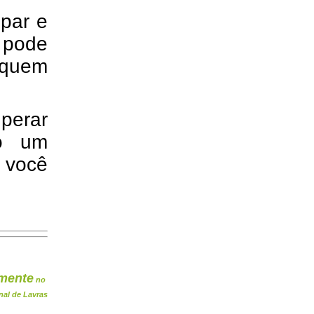
ipar e
 pode
a quem
uperar
do um
 você
mente
no
nal de Lavras