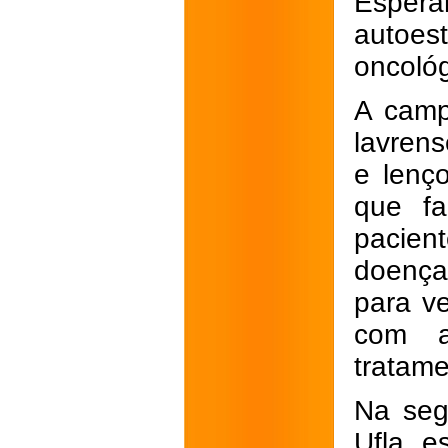
Espera
autoe
oncológ
A camp
lavren
e lenç
que fa
pacien
doença.
para v
com a
tratame
Na segu
Ufla, e