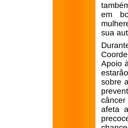
também
em bo
mulher
sua aut
Durant
Coorde
Apoio à
estarã
sobre 
preven
câncer
afeta 
preco
chance