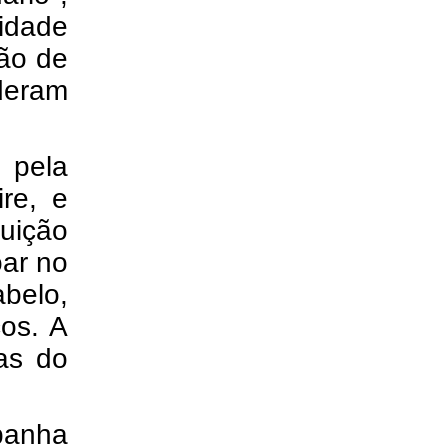
idade
ão de
deram
 pela
ire, e
uição
oar no
elo,
os. A
as do
panha