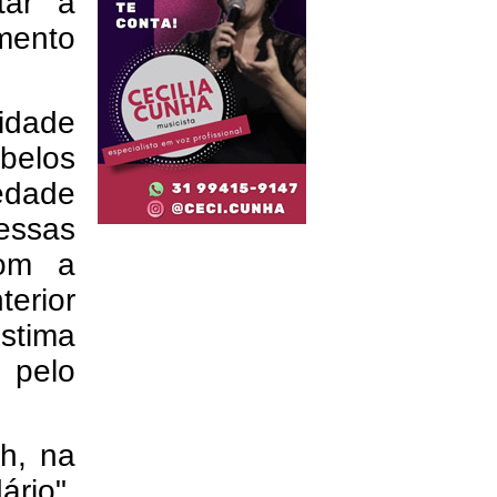
tar a
mento
idade
abelos
iedade
essas
com a
terior
stima
pelo
3h, na
ário",