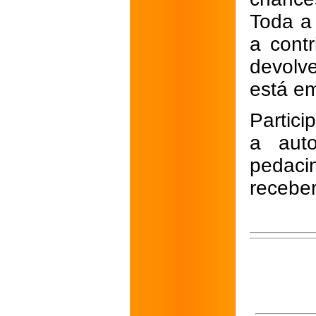
Toda a 
a cont
devolve
está em
Partic
a aut
pedac
receber