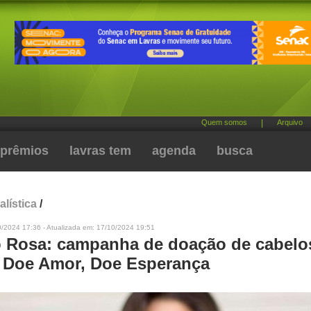
Quem somos
|
Arquivo
prêmios
lavras tem
agenda
busca
alística
/
0/2024 17:36 - Atualizada em: 17/10/2024 19:51
 Rosa: campanha de doação de cabelo
- Doe Amor, Doe Esperança