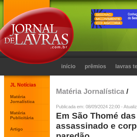
início
prêmios
lavras 
JL Notícias
Matéria Jornalística
/
Matéria
Jornalística
Publicada em: 08/09/2024 22:00 - Atuali
Matéria
Em São Thomé das 
Publicitária
assassinado e cor
Artigo
paredão