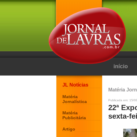
início
JL Notícias
Matéria Jorn
Matéria
Publicada em: 15/0
Jornalística
22ª Exp
Matéria
sexta-fe
Publicitária
Artigo