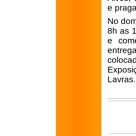
e praga
No domi
8h as 1
e come
entre
coloca
Exposi
Lavras.