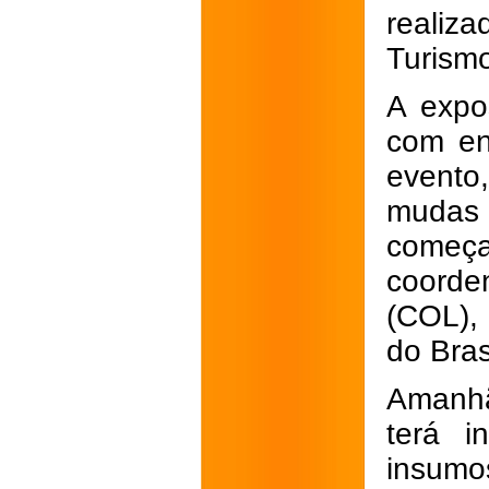
realiz
Turismo
A expo
com en
evento
mudas 
começa
coorden
(COL),
do Bras
Amanhã
terá i
insumo