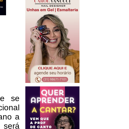
 e se
ional
ano a
 será