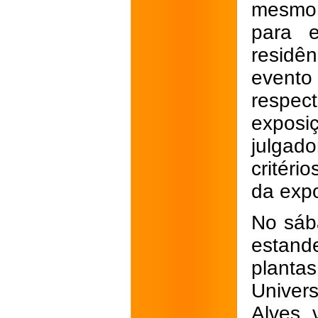
mesmo 
para e
residê
evento
respec
expos
julgado
critéri
da exp
No sába
estand
planta
Univers
Alves, 