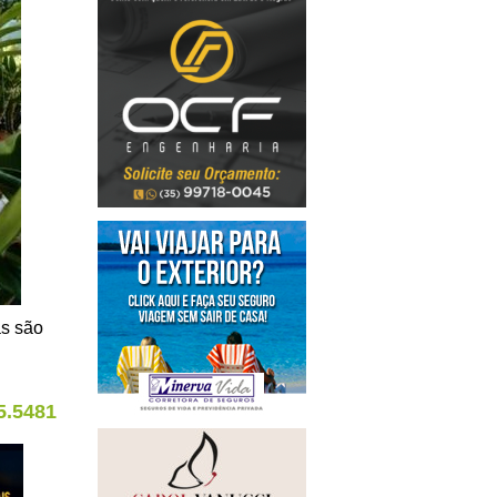
as são
5.5481