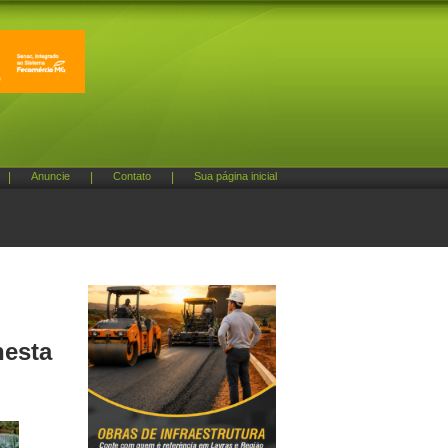
|
Anuncie
|
Contato
|
Sua página inicial
nesta