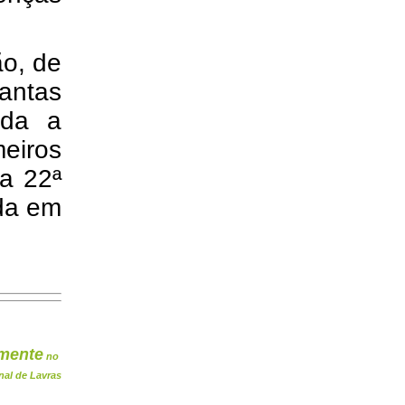
ão, de
lantas
ada a
eiros
a 22ª
ada em
mente
no
nal de Lavras