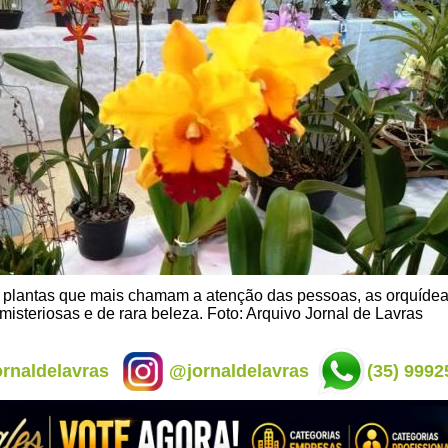
plantas que mais chamam a atenção das pessoas, as orquíde
misteriosas e de rara beleza. Foto: Arquivo Jornal de Lavras
rnaldelavras
@jornaldelavras
(35) 9992