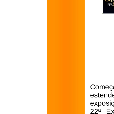
Começa
estend
exposi
22ª Ex