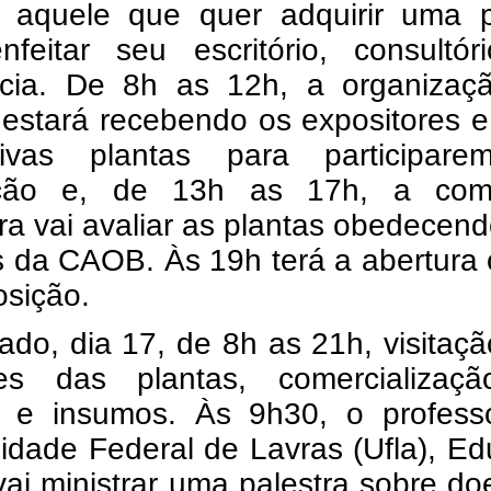
aquele que quer adquirir uma p
nfeitar seu escritório, consultór
ncia.
De 8h as 12h, a organizaç
 estará recebendo os expositores 
tivas plantas para participar
ição e, de 13h as 17h, a com
ra vai avaliar as plantas obedecen
os da CAOB. Às 19h terá a abertura o
osição.
do, dia 17, de 8h as 21h, visitaç
es das plantas, comercializaç
s e insumos. Às 9h30, o profess
idade Federal de Lavras (Ufla), E
vai ministrar uma palestra sobre d