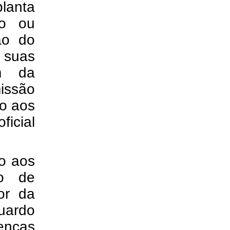
lanta
io ou
ão do
e suas
em da
issão
do aos
ficial
ão aos
ão de
or da
duardo
oenças