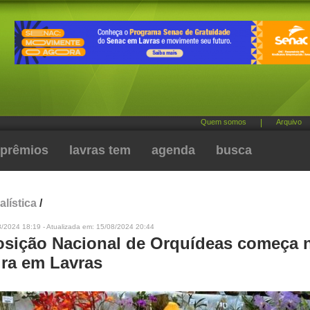
Quem somos
|
Arquivo
prêmios
lavras tem
agenda
busca
alística
/
8/2024 18:19 - Atualizada em: 15/08/2024 20:44
osição Nacional de Orquídeas começa 
ira em Lavras