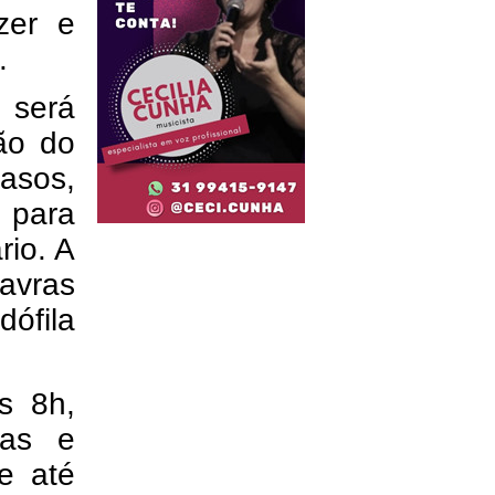
zer e
.
 será
ão do
vasos,
 para
io. A
Lavras
ófila
as 8h,
tas e
 e até