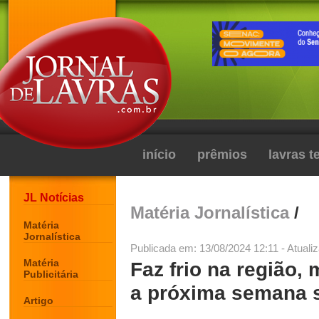
início
prêmios
lavras 
JL Notícias
Matéria Jornalística
/
Matéria
Jornalística
Publicada em: 13/08/2024 12:11 - Atuali
Matéria
Faz frio na região,
Publicitária
a próxima semana s
Artigo