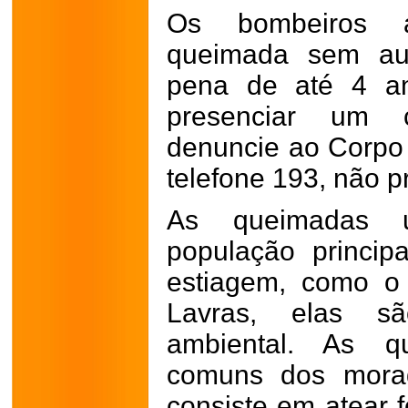
Os bombeiros a
queimada sem aut
pena de até 4 an
presenciar um c
denuncie ao Corpo
telefone 193, não pr
As queimadas u
população princi
estiagem, como o
Lavras, elas sã
ambiental. As q
comuns dos morad
consiste em atear f