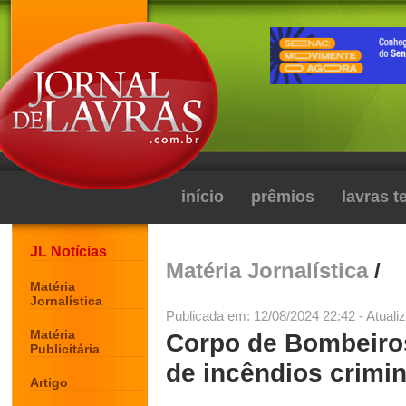
início
prêmios
lavras 
JL Notícias
Matéria Jornalística
/
Matéria
Jornalística
Publicada em: 12/08/2024 22:42 - Atuali
Matéria
Corpo de Bombeiro
Publicitária
de incêndios crimi
Artigo