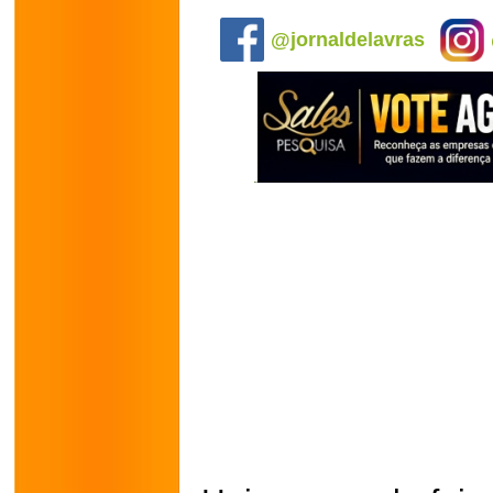
.
@jornaldelavras