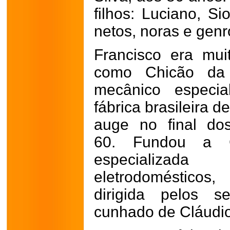
filhos: Luciano, S
netos, noras e genr
Francisco era mu
como Chicão da 
mecânico especi
fábrica brasileira 
auge no final do
60.
Fundou a G
especializa
eletrodoméstico
dirigida pelos s
cunhado de Cláudi