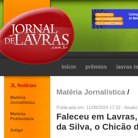
início
prêmios
lavras 
JL Notícias
Matéria Jornalística
/
Matéria
Jornalística
Publicada em: 11/08/2024 17:32 - Atuali
Matéria
Faleceu em Lavras,
Publicitária
da Silva, o Chicão
Artigo