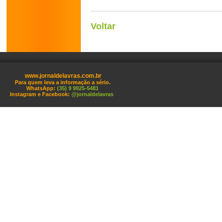
Voltar
www.jornaldelavras.com.br
Para quem leva a informação a sério.
WhatsApp:
(35) 9 9925-5481
Instagram e Facebook:
@jornaldelavras