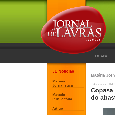
início
JL Notícias
Matéria Jorn
Matéria
Publicada em: 11/08
Jornalística
Copasa 
Matéria
do abas
Publicitária
Artigo