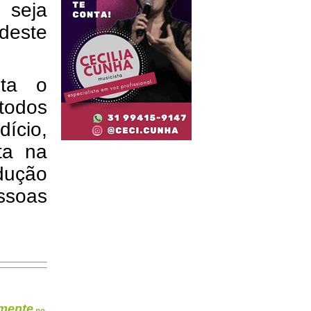
 seja
deste
lta o
todos
ício,
ta na
ução
soas
mente
no