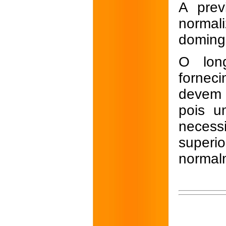
A prev
norma
domingo
O long
fornec
devem 
pois
u
neces
super
normal