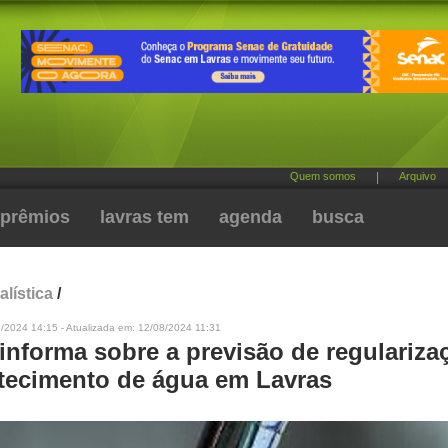
Quem somos
|
Arquivo
prêmios
lavras tem
agenda
busca
alística
/
/2024 14:15 - Atualizada em: 12/08/2024 11:31
informa sobre a previsão de regulariza
tecimento de água em Lavras