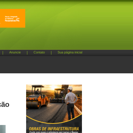
|
Anuncie
|
Contato
|
Sua página inicial
ção