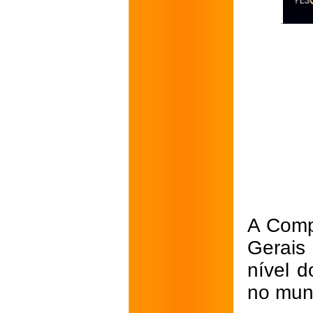
A Comp
Gerais
nível d
no muni