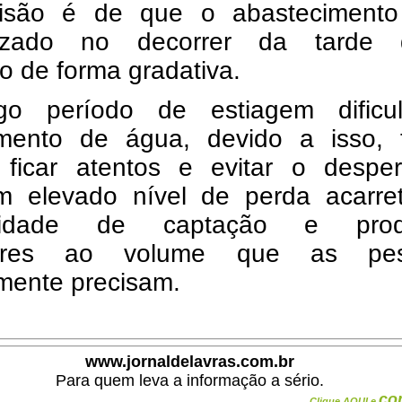
isão é de que o abastecimento
lizado no decorrer da tarde 
 de forma gradativa.
o período de estiagem dificu
imento de água, devido a isso, 
ficar atentos e evitar o desperd
m elevado nível de perda acarre
sidade de captação e prod
iores ao volume que as pes
mente precisam.
www.jornaldelavras.com.br
Para quem leva a informação a sério.
co
Clique AQUI e