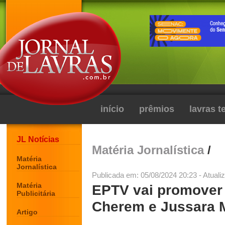
início
prêmios
lavras 
JL Notícias
Matéria Jornalística
/
Matéria
Jornalística
Publicada em: 05/08/2024 20:23 - Atuali
Matéria
EPTV vai promover 
Publicitária
Cherem e Jussara 
Artigo