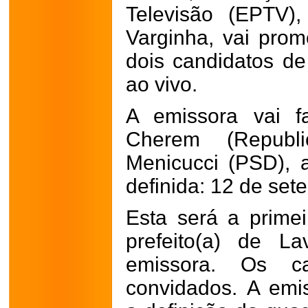
Televisão (EPTV)
Varginha, vai pro
dois candidatos d
ao vivo.
A emissora vai f
Cherem (Republ
Menicucci (PSD), 
definida: 12 de set
Esta será a prime
prefeito(a) de L
emissora. Os c
convidados.
A emi