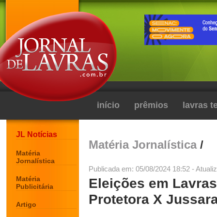
início
prêmios
lavras 
JL Notícias
Matéria Jornalística
/
Matéria
Jornalística
Publicada em: 05/08/2024 18:52 - Atuali
Matéria
Eleições em Lavras
Publicitária
Protetora X Jussar
Artigo