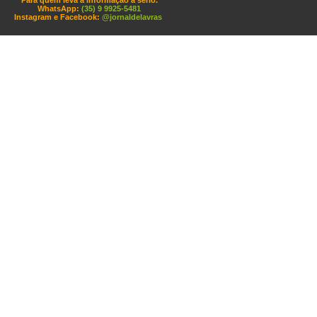
Para quem leva a informação a sério.
WhatsApp:
(35) 9 9925-5481
Instagram e Facebook:
@jornaldelavras