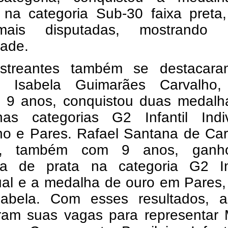
 na categoria Sub-30 faixa preta
ais disputadas, mostrando 
dade.
streantes também se destacar
. Isabela Guimarães Carvalho
 9 anos, conquistou duas medalh
as categorias G2 Infantil Indiv
no e Pares. Rafael Santana de Car
ra, também com 9 anos, gan
a de prata na categoria G2 Inf
ual e a medalha de ouro em Pares,
abela. Com esses resultados, 
iram suas vagas para representar 