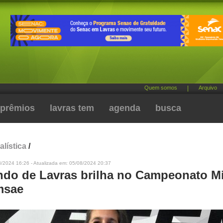
Quem somos
|
Arquivo
prêmios
lavras tem
agenda
busca
alística
/
8/2024 16:26 - Atualizada em: 05/08/2024 20:37
do de Lavras brilha no Campeonato Mi
msae