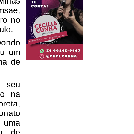
 Minas
msae,
ro no
ulo.
ondo
tou um
uma de
u seu
ro na
reta,
onato
m uma
ha de