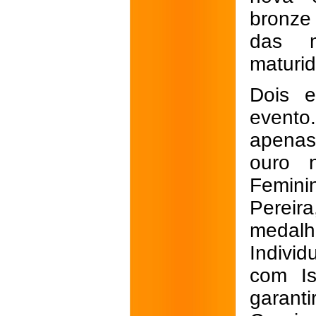
bronze
das m
maturi
Dois e
evento
apenas
ouro n
Femini
Perei
medalh
Individ
com Is
garant