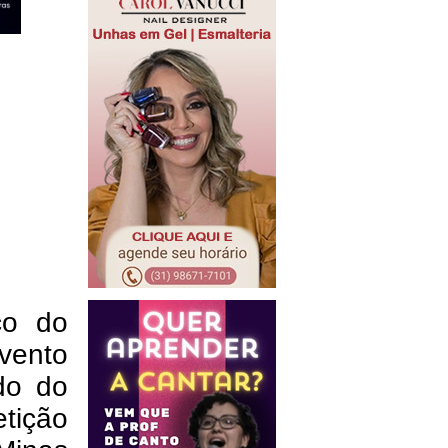
co do
vento
do do
tição