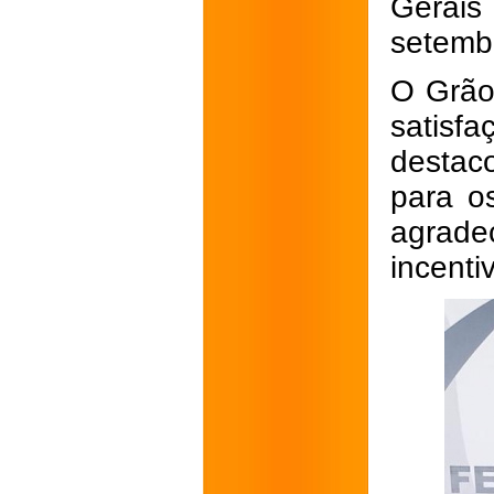
Gerais
setemb
O Grão
satisf
destaco
para o
agrade
incenti