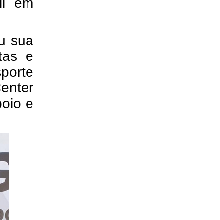
il em
u sua
tas e
sporte
enter
poio e