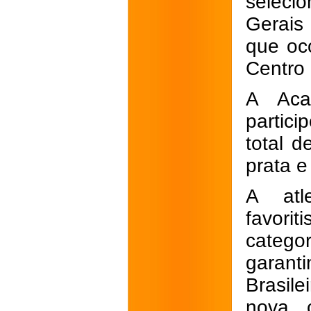
seleci
Gerais
que oc
Centro 
A Aca
partic
total 
prata e
A atl
favori
catego
garant
Brasil
nova c