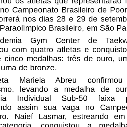
onou os atletas que representarão
 no Campeonato Brasileiro de Poo
orrerá nos dias 28 e 29 de setemb
Paraolímpico Brasileiro, em São Pa
demia Gym Center de Taekw
ipou com quatro atletas e conquis
de cinco medalhas: três de ouro, 
 uma de bronze.
eta Mariela Abreu confirmo
tismo, levando a medalha de ou
ria Individual Sub-50 faixa p
indo assim sua vaga no Campe
eiro. Naief Lasmar, estreando e
ategoria, conquistou a medal