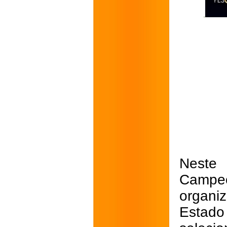
Neste 
Campeo
organi
Estad