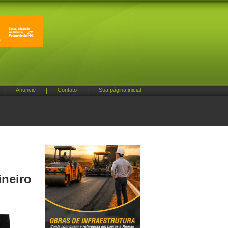
|
Anuncie
|
Contato
|
Sua página inicial
neiro