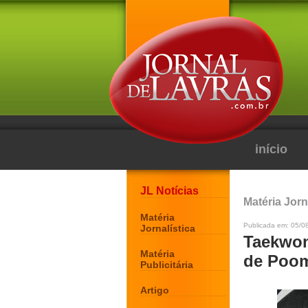
início
JL Notícias
Matéria Jorn
Matéria
Publicada em: 05/0
Jornalística
Taekwon
Matéria
de Poo
Publicitária
Artigo