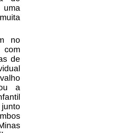
, uma
muita
am no
, com
as de
idual
valho
hou a
antil
 junto
ambos
Minas