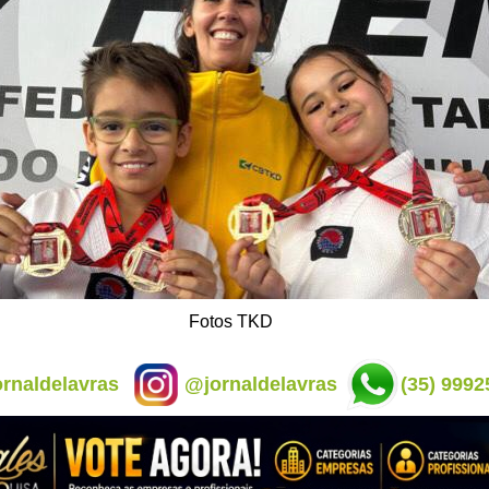
Fotos TKD
rnaldelavras
@jornaldelavras
(35) 9992