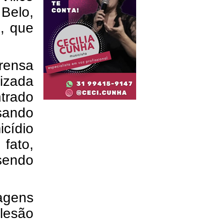
Belo,
o, que
rensa
izada
trado
sando
cídio
fato,
sendo
agens
 lesão