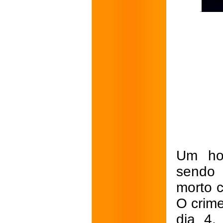
Um ho
sendo 
morto c
O crim
dia 4,