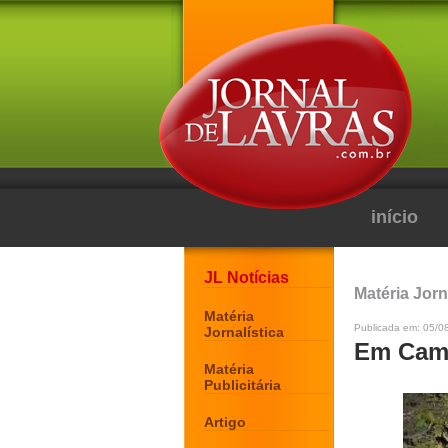
início
JL Notícias
Matéria Jorn
Matéria
Publicada em: 05/08
Jornalística
Em Camp
Matéria
Publicitária
Artigo