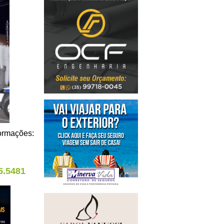
formações:
5.5481