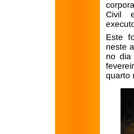
corpor
Civil 
executo
Este f
neste 
no dia
fevere
quarto 