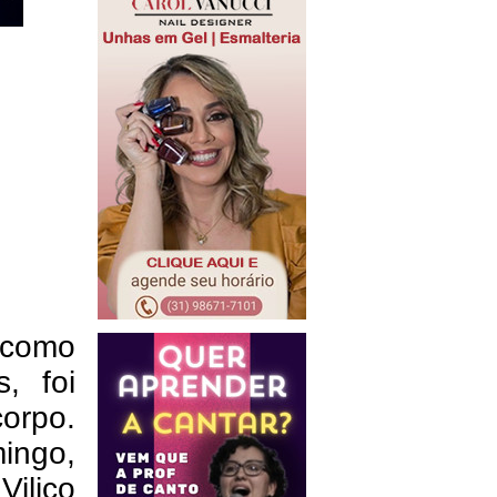
 como
, foi
corpo.
mingo,
ilico