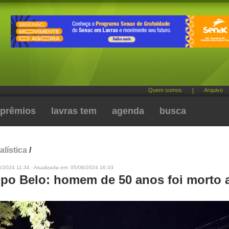
Quem somos
|
Arquivo
prêmios
lavras tem
agenda
busca
alística
/
/2024 11:34 - Atualizada em: 05/08/2024 16:33
o Belo: homem de 50 anos foi morto a