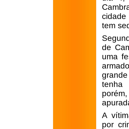
Cambra
cidade
tem se
Segund
de Cam
uma fe
armad
grande
tenha 
porém,
apurada
A víti
por cr