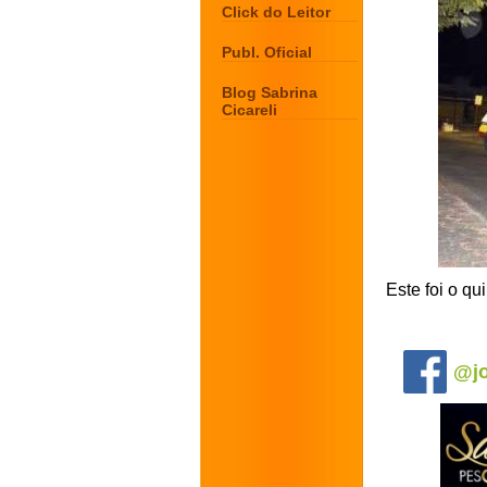
Click do Leitor
Publ. Oficial
Blog Sabrina
Cicareli
Este foi o q
.
@jo