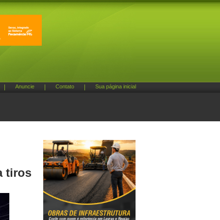
|
Anuncie
|
Contato
|
Sua página inicial
 tiros