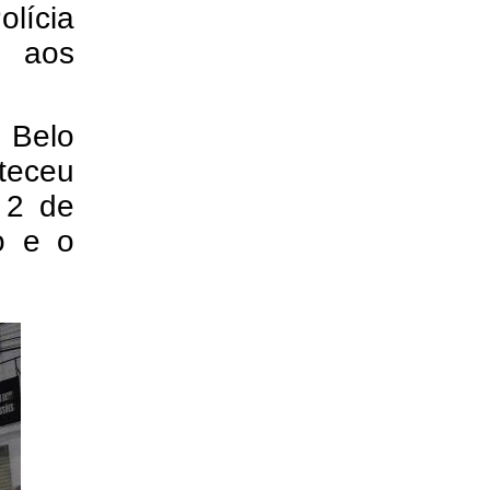
lícia
r aos
 Belo
nteceu
 2 de
o e o