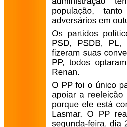
administração t
população, tant
adversários em out
Os partidos políti
PSD, PSDB, PL, U
fizeram suas conv
PP, todos optara
Renan.
O PP foi o único pa
apoiar a reeleição
porque ele está co
Lasmar. O PP rea
segunda-feira, dia 