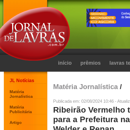
início
prêmios
lavras 
JL Notícias
Matéria Jornalística
/
Matéria
Jornalística
Publicada em: 02/08/2024 10:46 - Atuali
Matéria
Ribeirão Vermelho 
Publicitária
para a Prefeitura n
Artigo
Welder e Renan