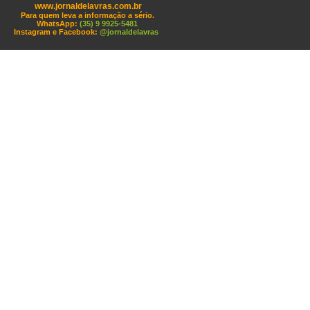
www.jornaldelavras.com.br
Para quem leva a informação a sério.
WhatsApp:
(35) 9 9925-5481
Instagram e Facebook:
@jornaldelavras