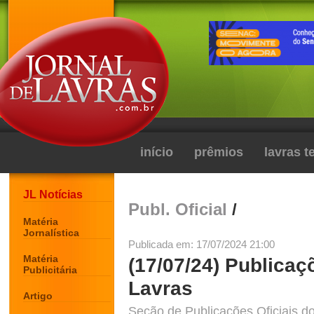
início
prêmios
lavras 
JL Notícias
Publ. Oficial
/
Matéria
Jornalística
Publicada em: 17/07/2024 21:00
Matéria
(17/07/24) Publicaç
Publicitária
Lavras
Artigo
Seção de Publicações Oficiais do 