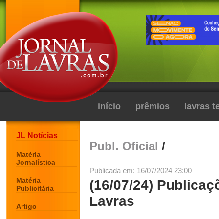
início
prêmios
lavras 
JL Notícias
Publ. Oficial
/
Matéria
Jornalística
Publicada em: 16/07/2024 23:00
Matéria
(16/07/24) Publicaç
Publicitária
Lavras
Artigo