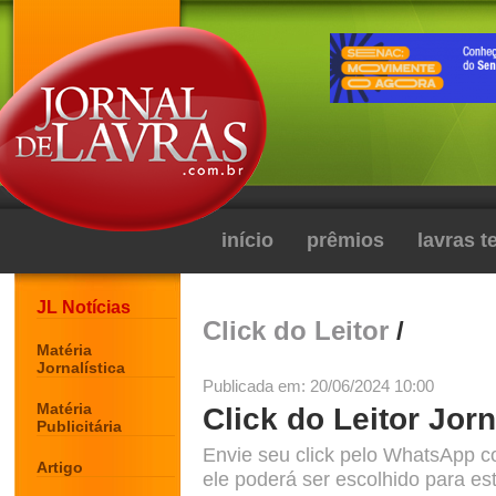
início
prêmios
lavras 
JL Notícias
Click do Leitor
/
Matéria
Jornalística
Publicada em: 20/06/2024 10:00
Matéria
Click do Leitor Jorn
Publicitária
Envie seu click pelo WhatsApp c
Artigo
ele poderá ser escolhido para est