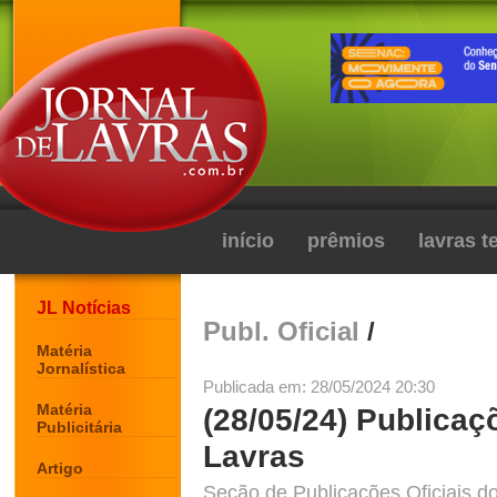
início
prêmios
lavras 
JL Notícias
Publ. Oficial
/
Matéria
Jornalística
Publicada em: 28/05/2024 20:30
Matéria
(28/05/24) Publicaç
Publicitária
Lavras
Artigo
Seção de Publicações Oficiais do 