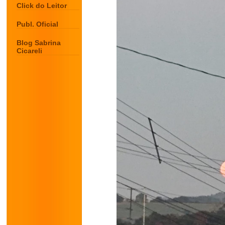
Click do Leitor
Publ. Oficial
Blog Sabrina
Cicareli