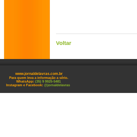
Voltar
www.jornaldelavras.com.br
Para quem leva a informação a sério.
WhatsApp:
(35) 9 9925-5481
Instagram e Facebook:
@jornaldelavras