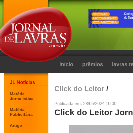
início
prêmios
lavras 
JL Notícias
Click do Leitor
/
Matéria
Jornalística
Publicada em: 28/05/2024 10:00
Matéria
Click do Leitor Jorn
Publicitária
Artigo