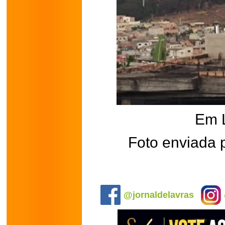
Em 
Foto enviada 
.
@jornaldelavras