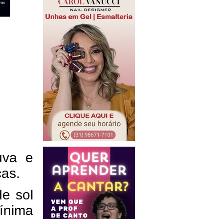
uva e
cas.
de sol
ínima