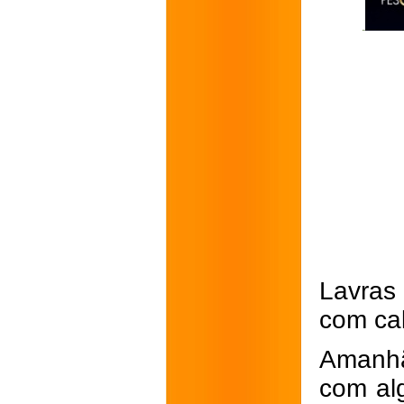
Lavras
com cal
Amanhã
com al