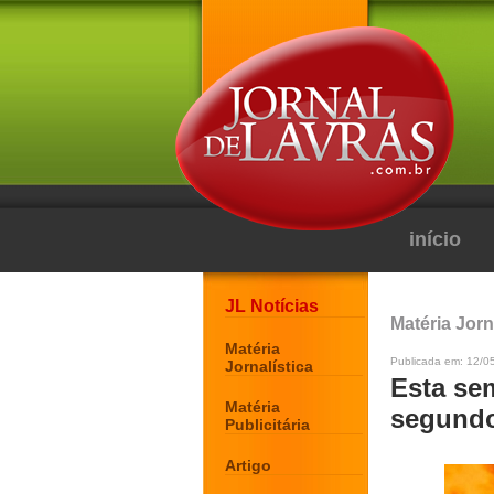
início
JL Notícias
Matéria Jorn
Matéria
Publicada em: 12/0
Jornalística
Esta se
Matéria
segundo
Publicitária
Artigo