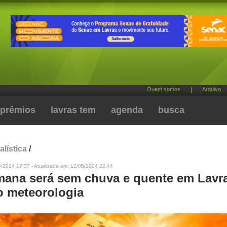
Quem somos
|
Arquivo
prêmios
lavras tem
agenda
busca
alística
/
5/2024 17:37 - Atualizada em: 12/05/2024 22:44
mana será sem chuva e quente em Lavr
 meteorologia