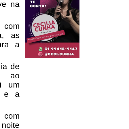
ve na
ol com
a, as
ara a
dia de
a ao
ai um
C e a
ol com
noite