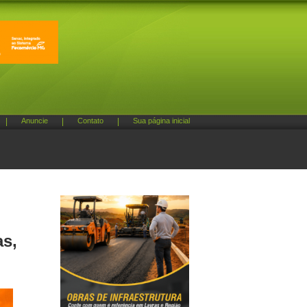
|
Anuncie
|
Contato
|
Sua página inicial
as,