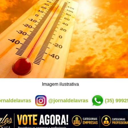
Imagem ilustrativa
rnaldelavras
@jornaldelavras
(35) 9992