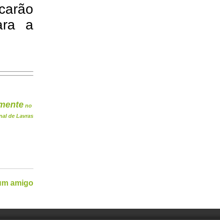
carão
ara a
mente
no
nal de Lavras
 um amigo