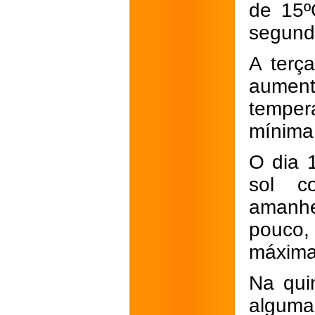
de 15º
segunda
A terç
aumen
temper
mínima
O dia 
sol c
amanh
pouco
máxima
Na quin
alguma