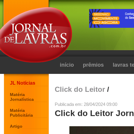
início
prêmios
lavras 
JL Notícias
Click do Leitor
/
Matéria
Jornalística
Publicada em: 28/04/2024 09:00
Matéria
Click do Leitor Jorn
Publicitária
Artigo