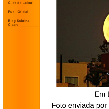
Click do Leitor
Publ. Oficial
Blog Sabrina
Cicareli
Em 
Foto enviada por