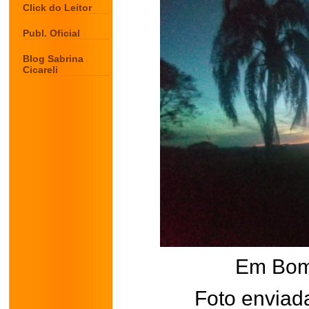
Click do Leitor
Publ. Oficial
Blog Sabrina
Cicareli
Em Bom
Foto enviad