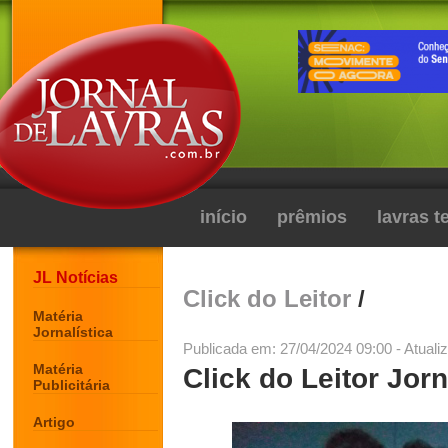
início
prêmios
lavras 
JL Notícias
Click do Leitor
/
Matéria
Jornalística
Publicada em: 27/04/2024 09:00 - Atuali
Matéria
Click do Leitor Jorn
Publicitária
Artigo