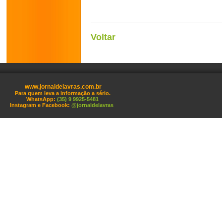
Voltar
www.jornaldelavras.com.br
Para quem leva a informação a sério.
WhatsApp:
(35) 9 9925-5481
Instagram e Facebook:
@jornaldelavras