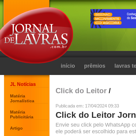
início
prêmios
lavras 
JL Notícias
Click do Leitor
/
Matéria
Jornalística
Publicada em: 17/04/2024 09:33
Matéria
Click do Leitor Jorn
Publicitária
Envie seu click pelo WhatsApp c
Artigo
ele poderá ser escolhido para est