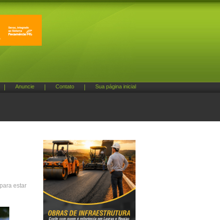
|
Anuncie
|
Contato
|
Sua página inicial
para estar