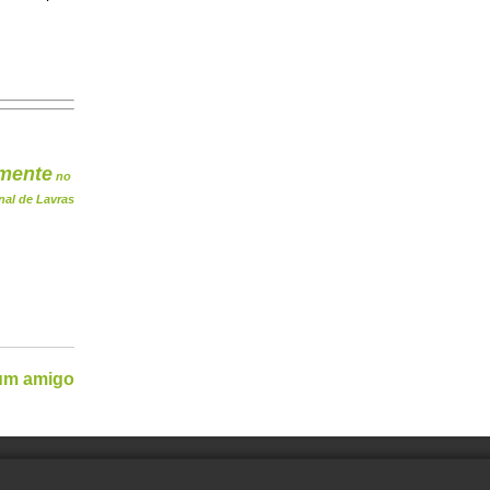
mente
no
nal de Lavras
 um amigo