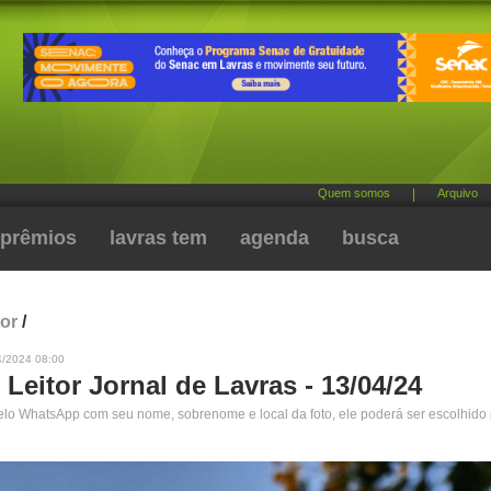
Quem somos
|
Arquivo
prêmios
lavras tem
agenda
busca
tor
/
4/2024 08:00
 Leitor Jornal de Lavras - 13/04/24
pelo WhatsApp com seu nome, sobrenome e local da foto, ele poderá ser escolhido 