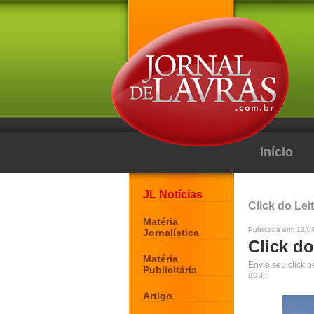
início
JL Notícias
Click do Lei
Matéria
Publicada em: 13/0
Jornalística
Click do
Matéria
Envie seu click 
Publicitária
aqui!
Artigo