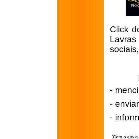
Click d
Lavras
sociais
- menci
- envi
- inform
(Com o envio 