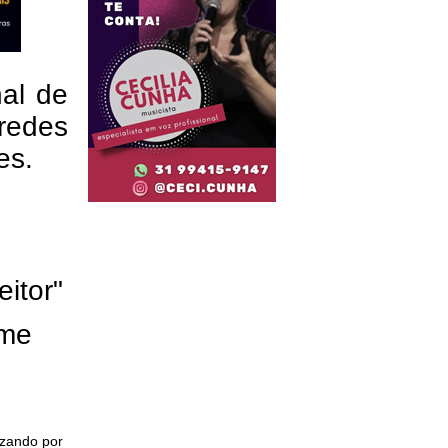
nal de
redes
res.
eitor"
ome
izando por