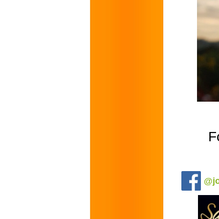
F
.
@jo